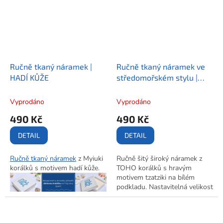
koženkovým štítkem s logem
nošení.
značky.
Ručně tkaný náramek |
Ručně tkaný náramek ve
HADÍ KŮŽE
středomořském stylu |
TZATZIKI
Vyprodáno
Vyprodáno
490 Kč
490 Kč
DETAIL
DETAIL
Ručně tkaný náramek
z Myiuki
Ručně šitý široký náramek z
korálků s motivem hadí kůže.
TOHO korálků s hravým
motivem tzatziki na bílém
podkladu. Nastavitelná velikost
díky prodlužovacímu řetízku,
zapínání na karabinku a
přívěsek s logem značky.