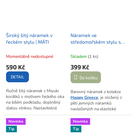
Řeckem.
Široký šitý náramek v
Náramek ve
řeckém stylu | MÁTI
středomořském stylu s
řeckým okem | HAPPY
GREECE III.
Momentálně nedostupné
Skladem
(1 ks)
590 Kč
399 Kč
DETAIL
Do košíku
Ručně šitý náramek z Miyuki
Barevný náramek z kolekce
korálků s motivem řeckého oka
Happy Greece
, je složený z
na bílém podkladu, doplněný
pěti jemných náramků
zlatou vlnkou. Nastavitelná
navlečených na elastické
délka, zapínání na karabinku a
gumičce. Mix korálků Preciosa
přívěsek s logem značky.
a TOHO doplňuje
řecké oko
z
Novinka
Novinka
Vyrobeno v Praze, inspirováno
ostrova Korfu a drobný
Tip
Tip
Řeckem.
přívěsek s logem