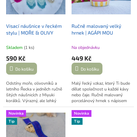
p
r
o
d
Visací náušnice v řeckém
Ručně malovaný velký
u
stylu | MOŘE & OLIVY
hrnek | AGÁPI MOU
k
t
Skladem
(1 ks)
Na objednávku
ů
590 Kč
449 Kč
Do košíku
Do košíku
Odstíny moře, olivovníků a
Malý řecký vzkaz, který Ti bude
letního Řecka v jedněch ručně
dělat společnost u každé kávy
šitých náušnicích z Miyuki
nebo čaje. Ručně malovaný
korálků. Výrazný, ale lehký
porcelánový hrnek s nápisem
šperk pro všechny, kteří mají
Agápi mou
–
lásko moje
.
své malé Řecko stále uvnitř.
Novinka
Novinka
Tip
Tip