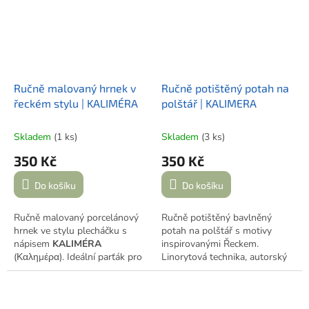
Ručně malovaný hrnek v
Ručně potištěný potah na
řeckém stylu | KALIMÉRA
polštář | KALIMERA
Skladem
(1 ks)
Skladem
(3 ks)
350 Kč
350 Kč
Do košíku
Do košíku
Ručně malovaný porcelánový
Ručně potištěný bavlněný
hrnek ve stylu plecháčku s
potah na polštář s motivy
nápisem
KALIMÉRA
inspirovanými Řeckem.
(Καλημέρα). Ideální parťák pro
Linorytová technika, autorský
ranní kávu, která Tě na chvíli
design, zapínání na zip. Rozměr
přenese do Řecka. Každý kus
40×40 cm.
Pozor – jedná se
vzniká ručně v mé dílně v
pouze o povlak, výplň není