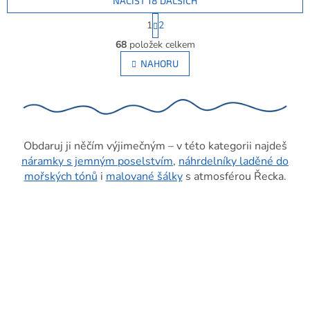
NAČÍST 18 DALŠÍCH
S
1
2
t
O
r
68
položek celkem
v
á
l
NAHORU
n
á
k
d
o
v
a
á
c
n
í
í
p
Obdaruj ji něčím výjimečným – v této kategorii najdeš
r
náramky s jemným poselstvím
,
náhrdelníky laděné do
v
mořských tónů
i
malované šálky
s atmosférou Řecka.
k
y
v
ý
p
i
s
u