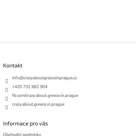
Z
á
p
a
Kontakt
t
í
info
@
crazyaboutgreeceinprague.cz
+420 731 662 904
fb.com/crazy.about.greece.in.prague
crazy.about.greece.in.prague
Informace pro vás
Obchodní podmínky