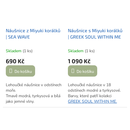
Náušnice z Miyuki korálků
Náušnice s Miyuki korálků
| SEA WAVE
| GREEK SOUL WITHIN ME
Skladem
(1 ks)
Skladem
(1 ks)
690 Kč
1 090 Kč
Do košíku
Do košíku
Lehoučké náušnice v odstínech
Lehoučké náušnice v 18
moře.
odstínech modré a tyrkysové.
Tmavě modrá, tyrkysová a bílá
Barvy, které patří kolekci
jako jemné vlny.
GREEK SOUL WITHIN ME.
Barvy moře, které si můžeš vzít
s sebou.