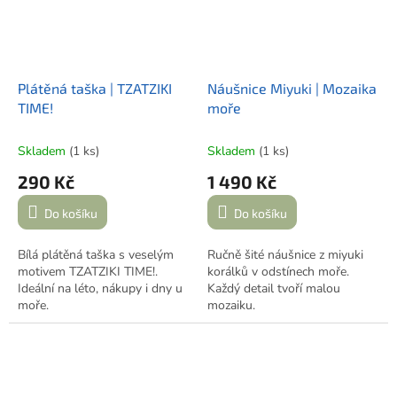
jednom jediném kuse.
nenarušuje.
Zabaleno v dárkové krabičce.
Plátěná taška | TZATZIKI
Náušnice Miyuki | Mozaika
TIME!
moře
Skladem
(1 ks)
Skladem
(1 ks)
290 Kč
1 490 Kč
Do košíku
Do košíku
Bílá plátěná taška s veselým
Ručně šité náušnice z miyuki
motivem TZATZIKI TIME!.
korálků v odstínech moře.
Ideální na léto, nákupy i dny u
Každý detail tvoří malou
moře.
mozaiku.