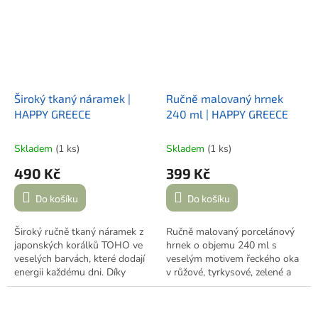
přívěsek s logem značky.
Široký tkaný náramek |
Ručně malovaný hrnek
HAPPY GREECE
240 ml | HAPPY GREECE
Skladem
(1 ks)
Skladem
(1 ks)
490 Kč
399 Kč
Do košíku
Do košíku
Široký ručně tkaný náramek z
Ručně malovaný porcelánový
japonských korálků TOHO ve
hrnek o objemu 240 ml s
veselých barvách, které dodají
veselým motivem řeckého oka
energii každému dni. Díky
v růžové, tyrkysové, zelené a
zapínání na karabinku s
zlaté barvě. Doplněn o nápis
prodlužovacím řetízkem skvěle
Greece
a logo značky na zadní
padne a je doplněný o přívěsek
straně. Originální kousek, který