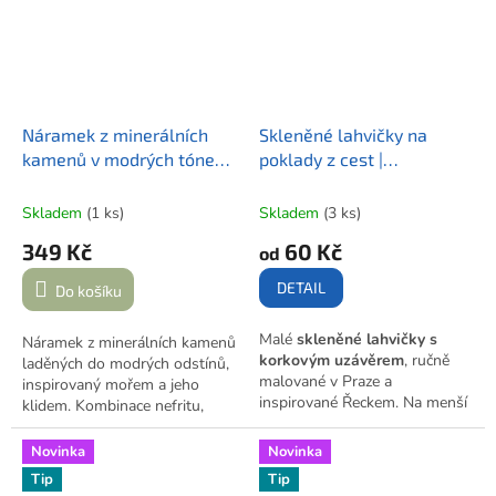
crazy.about.greece.in.prague
.
Veselé, hravé a plné letní
energie.
Náramek z minerálních
Skleněné lahvičky na
kamenů v modrých tónech
poklady z cest |
| VELRYBA I.
VZPOMÍNKY OD MOŘE
Skladem
(1 ks)
Skladem
(3 ks)
349 Kč
60 Kč
od
DETAIL
Do košíku
Malé
skleněné lahvičky s
Náramek z minerálních kamenů
korkovým uzávěrem
, ručně
laděných do modrých odstínů,
malované v Praze a
inspirovaný mořem a jeho
inspirované Řeckem. Na menší
klidem. Kombinace nefritu,
variantě (cca 5 cm) je
amazonitu, howlitu a dalších
namalované řecké oko, větší
kamenů doplňuje přívěsek ve
Novinka
Novinka
(cca 6 cm) má navíc nápis
tvaru velrybího ocasu a korálek
Tip
Tip
GREECE
.
Ideální na malé
s logem