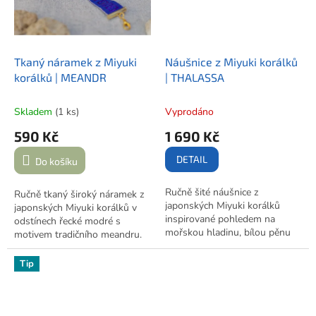
Tkaný náramek z Miyuki
Náušnice z Miyuki korálků
korálků | MEANDR
| THALASSA
Skladem
(1 ks)
Vyprodáno
590 Kč
1 690 Kč
DETAIL
Do košíku
Ručně šité náušnice z
Ručně tkaný široký náramek z
japonských Miyuki korálků
japonských Miyuki korálků v
inspirované pohledem na
odstínech řecké modré s
mořskou hladinu, bílou pěnu
motivem tradičního meandru.
vln a písečnou pláž. Každá
Nadčasový symbol nekonečna
náušnice je trochu jiná – stejně
a propojení v moderním šperku
Tip
jako žádná vlna v moři není
inspirovaném Řeckem.
nikdy stejná.
Součástí je
dárková krabička.