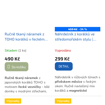
značky.
459 Kč
–34 %
Ručně tkaný náramek z
Náhrdelník z korálků ve
TOHO korálků v řeckém
středomořském stylu |
stylu | GREEK VILLAGE
ČERVÁNKY PŘI ZÁPADU
SLUNCE
Skladem
(1 ks)
Vyprodáno
490 Kč
299 Kč
DETAIL
Do košíku
Náhrdelník v růžových tónech s
Ručně tkaný náramek
z
přívěskem měsíce
s řeckým
japonských korálků TOHO s
okem. Ručně navlečený mix
motivem
řecké vesničky
– bílé
korálků a
magnetické
domky s modrými střechami,
zapínání
pro pohodlné nošení.
kostelíky, olivovníkem a
bougenvilií. Nastavitelné
Výprodej
Výprodej
zapínání na karabinku,