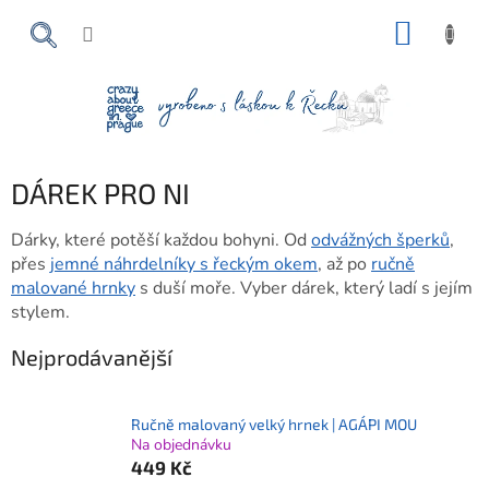
Přejít
NÁKUP
na
obsah
KOŠÍK
DÁREK PRO NI
Dárky, které potěší každou bohyni. Od
odvážných šperků
,
přes
jemné náhrdelníky s řeckým okem
, až po
ručně
malované hrnky
s duší moře. Vyber dárek, který ladí s jejím
stylem.
Nejprodávanější
Ručně malovaný velký hrnek | AGÁPI MOU
Na objednávku
449 Kč