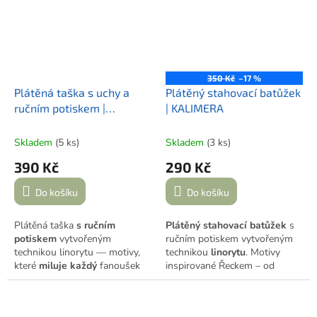
Praze.
součástí.
350 Kč
–17 %
Plátěná taška s uchy a
Plátěný stahovací batůžek
ručním potiskem |
| KALIMERA
KALIMERA
Skladem
(5 ks)
Skladem
(3 ks)
390 Kč
290 Kč
Do košíku
Do košíku
Plátěná taška
s ručním
Plátěný stahovací batůžek
s
potiskem
vytvořeným
ručním potiskem vytvořeným
technikou linorytu — motivy,
technikou
linorytu
. Motivy
které
miluje
každý
fanoušek
inspirované Řeckem – od
Řecka. Pečlivě potištěno
rybiček až po nápis kalimera v
barvami Speedball, tepelně
řečtině. Lehký, originální a
zafixováno, opatřeno
ideální parťák na každodenní