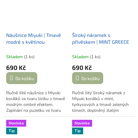
Náušnice Miyuki | Tmavě
Široký náramek s
modré s květinou
přívěskem | MINT GREECE
Skladem
(1 ks)
Skladem
(1 ks)
690 Kč
690 Kč
Do košíku
Do košíku
Ručně šité náušnice z Miyuki
Ručně šitý široký náramek z
korálků ve tvaru lístku s tmavě
Miyuki korálků v mint,
modrým ombré efektem.
tyrkysových a tmavě zelených
Zapínání na puzetku ve tvaru
tónech, doplněný zlatým
květiny. Výrazný, ale lehký
spojovacím dílem s
doplněk. Vyrobeno v Praze.
tyrkysovými detaily. Zapínání
Novinka
Novinka
na karabinku, pevná velikost.
Tip
Tip
Vyrobeno v Praze, inspirováno