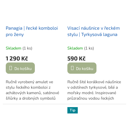
Panagia | řecké komboloi
Visací náušnice v řeckém
pro ženy
stylu | Tyrkysová laguna
Skladem
(1 ks)
Skladem
(1 ks)
1 290 Kč
590 Kč
Do košíku
Do košíku
Ručně vyrobený amulet ve
Ručně šité korálkové náušnice
stylu řeckého komboloi z
v odstínech tyrkysové, bílé a
achátových kamenů, saténové
mořsky modré. Inspirované
šňůrky a drobných symbolů
průzračnou vodou řeckých
inspirovaných Řeckem. Zelené
zátok.
ochranné oko, bílý křížek,
Na levé náušnici je drobná
Tip
granátové jablíčko a jemná
ruční nedokonalost – jeden
květina vytvářejí originální
korálek navíc. Funkčnost ani
doplněk, který vznikl pouze v
celkový vzhled náušnic to nijak