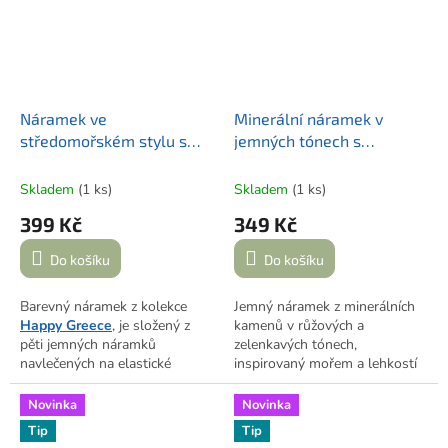
crazy.about.greece.in.prague
.
Veselé, hravé a plné letní
energie.
Náramek ve
Minerální náramek v
středomořském stylu s
jemných tónech s
řeckým okem | HAPPY
mořskými symboly |
GREECE II.
MOŘSKÁ NĚHA
Skladem
(1 ks)
Skladem
(1 ks)
399 Kč
349 Kč
Do košíku
Do košíku
Barevný náramek z kolekce
Jemný náramek z minerálních
Happy Greece
, je složený z
kamenů v růžových a
pěti jemných náramků
zelenkavých tónech,
navlečených na elastické
inspirovaný mořem a lehkostí
gumičce. Mix korálků Preciosa
léta. Doplněný kulatým
a TOHO doplňuje
řecké oko
z
přívěskem s mořskou hvězdou
Novinka
Novinka
ostrova Korfu a drobný
a korálkem s logem
Tip
Tip
přívěsek s logem
crazy.about.greece.in.prague
.