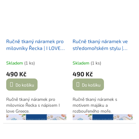
Vyrobeno v Praze, inspirováno
Řeckem.
Ručně tkaný náramek pro
Ručně tkaný náramek ve
milovníky Řecka | I LOVE
středomořském stylu |
GREECE
MAJÁK
Skladem
(1 ks)
Skladem
(1 ks)
490 Kč
490 Kč
Do košíku
Do košíku
Ručně tkaný náramek pro
Ručně tkaný náramek s
milovnice Řecka s nápisem I
motivem majáku a
love Greece.
rozbouřeného moře.