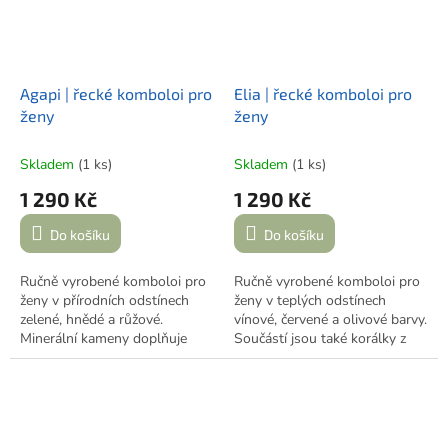
Agapi | řecké komboloi pro
Elia | řecké komboloi pro
ženy
ženy
Skladem
(1 ks)
Skladem
(1 ks)
1 290 Kč
1 290 Kč
Do košíku
Do košíku
Ručně vyrobené komboloi pro
Ručně vyrobené komboloi pro
ženy v přírodních odstínech
ženy v teplých odstínech
zelené, hnědé a růžové.
vínové, červené a olivové barvy.
Minerální kameny doplňuje
Součástí jsou také korálky z
růžová saténová šňůrka,
olivového dřeva dovezené z
látková květina, mušlička a
Korfu, které dodávají tomuto
detail řeckého oka. Originální
originálu jedinečný řecký
kousek inspirovaný
příběh.
atmosférou řeckých ostrovů.