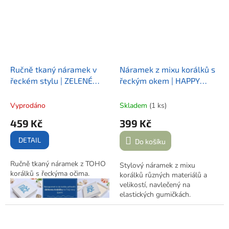
Ručně tkaný náramek v
Náramek z mixu korálků s
řeckém stylu | ZELENÉ
řeckým okem | HAPPY
OKO
GREECE
Vyprodáno
Skladem
(1 ks)
459 Kč
399 Kč
DETAIL
Do košíku
Ručně tkaný náramek z TOHO
Stylový náramek z mixu
korálků s řeckýma očima.
korálků různých materiálů a
velikostí, navlečený na
elastických gumičkách.
Doplněný o
výrazný
pozlacený přívěsek s
motivem řeckého oka
a