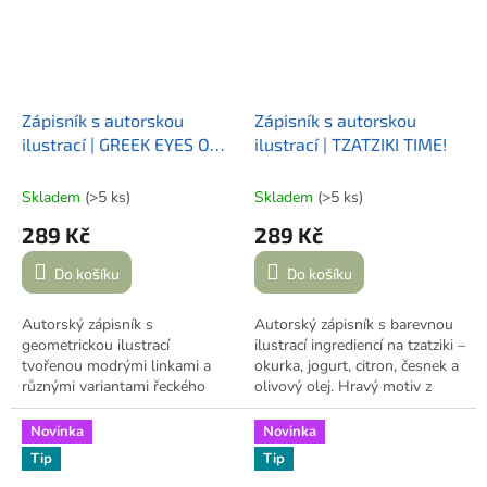
Zápisník s autorskou
Zápisník s autorskou
ilustrací | GREEK EYES ON
ilustrací | TZATZIKI TIME!
YOU
Skladem
(>5 ks)
Skladem
(>5 ks)
289 Kč
289 Kč
Do košíku
Do košíku
Autorský zápisník s
Autorský zápisník s barevnou
geometrickou ilustrací
ilustrací ingrediencí na tzatziki –
tvořenou modrými linkami a
okurka, jogurt, citron, česnek a
různými variantami řeckého
olivový olej. Hravý motiv z
oka. Minimalistický motiv v
kolekce
HAPPY GREECE
modrých odstínech. 70
inspirovaný řeckou kuchyní. 70
Novinka
Novinka
prázdných listů, měkká vazba.
prázdných listů, měkká vazba.
Tip
Tip