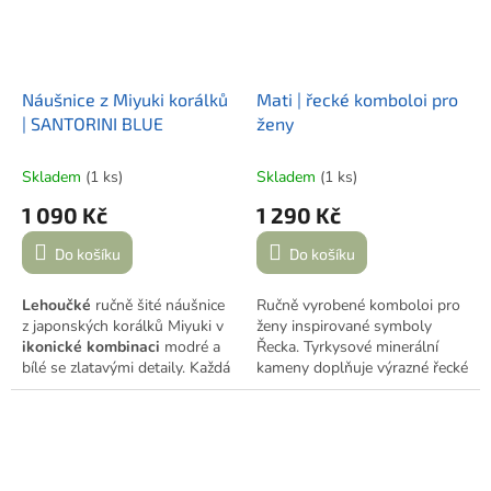
Náušnice z Miyuki korálků
Mati | řecké komboloi pro
| SANTORINI BLUE
ženy
Skladem
(1 ks)
Skladem
(1 ks)
1 090 Kč
1 290 Kč
Do košíku
Do košíku
Lehoučké
ručně šité náušnice
Ručně vyrobené komboloi pro
z japonských korálků Miyuki v
ženy inspirované symboly
ikonické kombinaci
modré a
Řecka. Tyrkysové minerální
bílé se zlatavými detaily. Každá
kameny doplňuje výrazné řecké
náušnice má vlastní vzor,
oko, olivová větvička a jemná
společně ale tvoří originální pár
bílá květina. Originální kousek
inspirovaný barvami Řecka.
vytvořený v jediném exempláři.