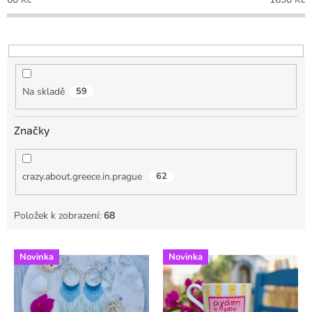
d
u
k
t
ů
Na skladě
59
Značky
crazy.about.greece.in.prague
62
Položek k zobrazení:
68
V
Novinka
Novinka
ý
p
i
s