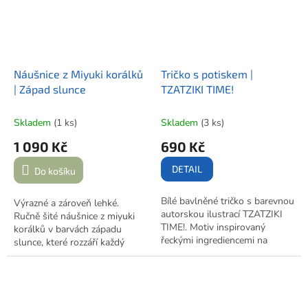
Náušnice z Miyuki korálků
Tričko s potiskem |
| Západ slunce
TZATZIKI TIME!
Skladem
(1 ks)
Skladem
(3 ks)
1 090 Kč
690 Kč
DETAIL
Do košíku
Bílé bavlněné tričko s barevnou
Výrazné a zároveň lehké.
autorskou ilustrací TZATZIKI
Ručně šité náušnice z miyuki
TIME!. Motiv inspirovaný
korálků v barvách západu
řeckými ingrediencemi na
slunce, které rozzáří každý
tzatziki – okurka, jogurt, citron,
večer.
česnek a olivový olej.
Dámský
i pánský střih.