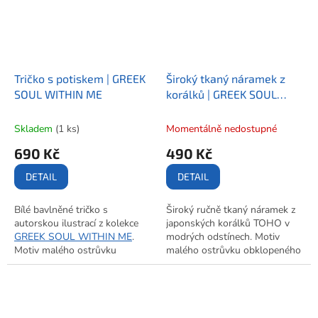
Tričko s potiskem | GREEK
Široký tkaný náramek z
SOUL WITHIN ME
korálků | GREEK SOUL
WITHIN ME
Skladem
(1 ks)
Momentálně nedostupné
690 Kč
490 Kč
DETAIL
DETAIL
Bílé bavlněné tričko s
Široký ručně tkaný náramek z
autorskou ilustrací z kolekce
japonských korálků TOHO v
GREEK SOUL WITHIN ME
.
modrých odstínech. Motiv
Motiv malého ostrůvku
malého ostrůvku obklopeného
obklopeného mořem vznikl z
mořem z kolekce
GREEK SOUL
kresby fixami na papír.
WITHIN ME
. Nastavitelná
Dostupné v dámské i pánské
velikost, přívěsek s logem
variantě.
značky.