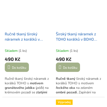
s logem značky.
Ti do každého dne vnese
trochu slunce, radosti a energie
Středomoří.
Ručně tkaný široký
Široký tkaný náramek z
náramek z korálků v
TOHO korálků v BOHO
řeckém stylu |
stylu | GREEK BOHO
GRANÁTOVÉ JABLKO
Skladem
(1 ks)
Skladem
(1 ks)
490 Kč
490 Kč
Do košíku
Do košíku
Ručně tkaný široký náramek z
Ručně tkaný
široký náramek z
korálků TOHO s
motivem
korálků TOHO s motivem
granátového jablka
(
ρόδι
) na
řeckého oka
na zeleném
krémovém pozadí se
zlatými
ombré pozadí.
Zapínání na
detaily.
Nastavitelné zapínání
karabinku, nastavitelná
na karabinku, šířka 2,5 cm,
velikost, doplněno o přívěsek s
Výprodej
doplněno o přívěsek s logem
logem značky. Šířka 2,5 cm.