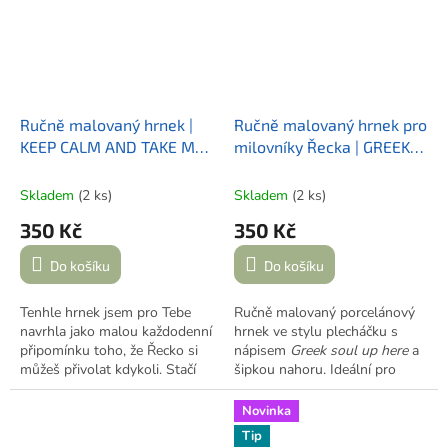
poklady z cest
– trochu písku
crazy.about.greece.in.prague
.
z pláže, lísteček olivovníku
nebo drobnou vzpomínku,
kterou si chceš schovat.
Ručně malovaný hrnek |
Ručně malovaný hrnek pro
KEEP CALM AND TAKE ME
milovníky Řecka | GREEK
TO GREECE
SOUL UP HERE
Skladem
(2 ks)
Skladem
(2 ks)
350 Kč
350 Kč
Do košíku
Do košíku
Tenhle hrnek jsem pro Tebe
Ručně malovaný porcelánový
navrhla jako malou každodenní
hrnek ve stylu plecháčku s
připomínku toho, že Řecko si
nápisem
Greek soul up here
a
můžeš přivolat kdykoli. Stačí
šipkou nahoru. Ideální pro
chvíle klidu, oblíbený nápoj a
všechny, kdo mají řeckou duši
šálek, který to řekne za Tebe –
všude s sebou – i u ranní kávy.
Novinka
Keep calm and take me to
Tip
Greece
.