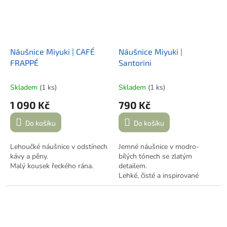
Náušnice Miyuki | CAFÉ
Náušnice Miyuki |
FRAPPÉ
Santorini
Skladem
(1 ks)
Skladem
(1 ks)
1 090 Kč
790 Kč
Do košíku
Do košíku
Lehoučké náušnice v odstínech
Jemné náušnice v modro-
kávy a pěny.
bílých tónech se zlatým
Malý kousek řeckého rána.
detailem.
Lehké, čisté a inspirované
Řeckem.