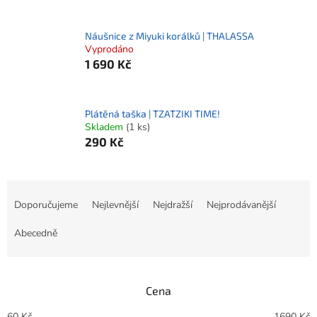
Náušnice z Miyuki korálků | THALASSA
Vyprodáno
1 690 Kč
Plátěná taška | TZATZIKI TIME!
Skladem
(1 ks)
290 Kč
Ř
a
Doporučujeme
Nejlevnější
Nejdražší
Nejprodávanější
z
e
Abecedně
n
í
p
Cena
r
o
60
Kč
1690
Kč