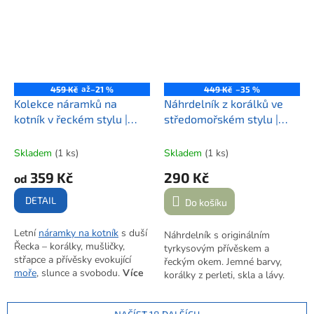
doplněno o přívěsek s logem
značky. Šířka 2,5 cm.
až
459 Kč
–21 %
449 Kč
–35 %
Kolekce náramků na
Náhrdelník z korálků ve
kotník v řeckém stylu |
středomořském stylu |
ŘECKO NA KAŽDÉM KROKU
HRAVÉ ŘECKÉ LÉTO
Skladem
(1 ks)
Skladem
(1 ks)
359 Kč
290 Kč
od
DETAIL
Do košíku
Letní
náramky na kotník
s duší
Náhrdelník s originálním
Řecka – korálky, mušličky,
tyrkysovým přívěskem a
střapce a přívěsky evokující
řeckým okem. Jemné barvy,
moře
, slunce a svobodu.
Více
korálky z perleti, skla a lávy.
variant po rozkliknutí.
Ruční výroba s dotekem moře.