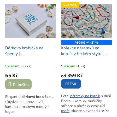
V
Výprodej
ý
p
i
s
p
r
o
až
459 Kč
–21 %
d
Dárková krabička na
Kolekce náramků na
u
šperky |
kotník v řeckém stylu |
k
crazy.about.greece.in.prague
ŘECKO NA KAŽDÉM KROKU
t
Skladem
(>5 ks)
Skladem
(1 ks)
ů
65 Kč
359 Kč
od
DETAIL
Do košíku
Letní
náramky na kotník
s duší
Elegantní
dárková krabička
z
Řecka – korálky, mušličky,
třpytivého slonovinového
střapce a přívěsky evokující
kartonu s matným modrým
moře
, slunce a svobodu.
Více
logem
variant po rozkliknutí.
crazy.about.greece.in.prague
.