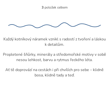
náramkem na nohu, který
spojuje tradiční symbol
3
položek celkem
O
řeckého ochranného oka s
v
moderními neonovými akcenty.
l
Ručně vyráběný šperk vytváří
á
dokonalou rovnováhu mezi
d
mystickou ochranou a
a
současným trendy designem.
c
Každý kotníkový náramek vznikl s radostí z tvoření a láskou
í
k detailům.
p
r
Propletené šňůrky, minerály a středomořské motivy v sobě
v
nesou lehkost, barvu a rytmus řeckého léta.
k
y
v
Ať tě doprovází na cestách i při chvílích pro sebe – klidně
ý
bosa, klidně tady a teď.
p
i
s
u