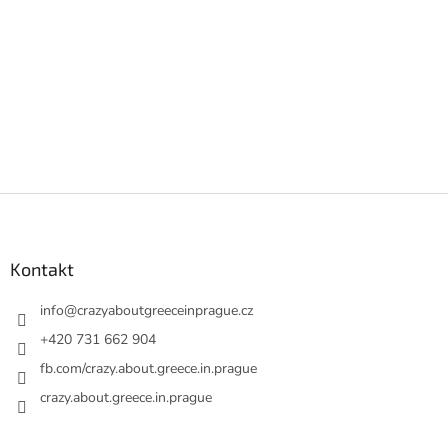
Z
á
p
a
Kontakt
t
í
info
@
crazyaboutgreeceinprague.cz
+420 731 662 904
fb.com/crazy.about.greece.in.prague
crazy.about.greece.in.prague