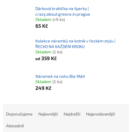
Dárková krabička na šperky |
crazy.about.greece.in.prague
Skladem
(>5 ks)
65 Kč
Kolekce náramků na kotník v řeckém stylu |
ŘECKO NA KAŽDÉM KROKU
Skladem
(1 ks)
359 Kč
od
Náramek na nohu Ble Máti
Skladem
(1 ks)
249 Kč
Ř
a
Doporučujeme
Nejlevnější
Nejdražší
Nejprodávanější
z
e
Abecedně