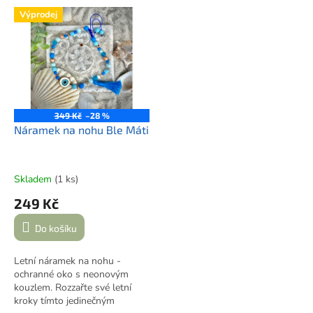
Uvnitř krémová pěnová výplň
Výprodej
chrání šperk i dotváří luxusní
dojem.
Ideální pro náramek či
náhrdelník.
349 Kč
–28 %
Náramek na nohu Ble Máti
Skladem
(1 ks)
249 Kč
Do košíku
Letní náramek na nohu -
ochranné oko s neonovým
kouzlem. Rozzařte své letní
kroky tímto jedinečným