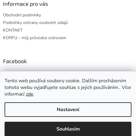
Informace pro vás
Obchodní podmínky
Podmínky ochrany osobních údajů
KONTAKT
KORFU - můj průvodce ostrovem
Facebook
Tento web používá soubory cookie. Dalším procházením
tohoto webu vyjadřujete souhlas s jejich používáním.. Více
informací
zde
.
Vytvořil Shoptet
Nastavení
Copyright 2026
crazy.about.greece.in.prague
. Všechna práva
Souhlasím
vyhrazena.