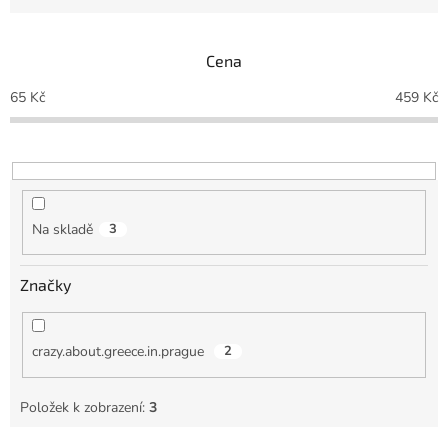
n
í
p
Cena
r
o
65
Kč
459
Kč
d
u
k
t
ů
Na skladě
3
Značky
crazy.about.greece.in.prague
2
Položek k zobrazení:
3