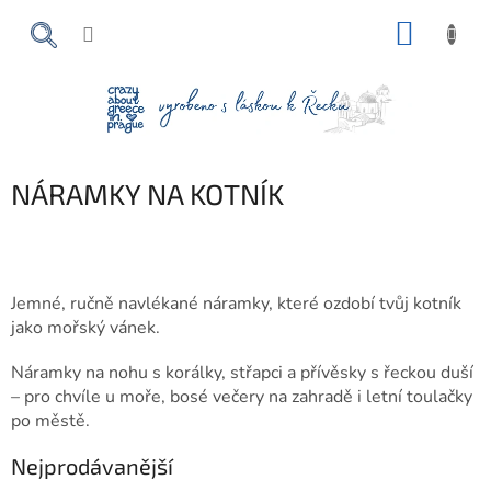
Přejít
NÁKUP
na
obsah
KOŠÍK
NÁRAMKY NA KOTNÍK
Jemné, ručně navlékané náramky, které ozdobí tvůj kotník
jako mořský vánek.
Náramky na nohu s korálky, střapci a přívěsky s řeckou duší
– pro chvíle u moře, bosé večery na zahradě i letní toulačky
po městě.
Nejprodávanější