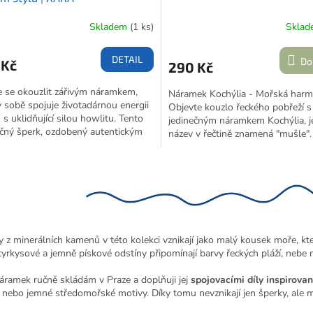
Skladem
(1 ks)
Skla
DETAIL
Do
 Kč
290 Kč
 se okouzlit zářivým náramkem,
Náramek Kochýlia - Mořská harm
v sobě spojuje životadárnou energii
Objevte kouzlo řeckého pobřeží s
u s uklidňující silou howlitu. Tento
jedinečným náramkem Kochýlia, j
čný šperk, ozdobený autentickým
název v řečtině znamená "mušle".
em s řeckými přáními přímo z
půvabný šperk kombinuje vzácný 
a Korfu, přináší do vašeho života
Myanmaru s čistotou bílé lávy,
O
vní energii a požehnání.
korunovaný autentickým přívěsk
v
mušle s ochranným řeckým okem
l
ostrova Korfu.
á
d
a
 z minerálních kamenů v této kolekci vznikají jako malý kousek moře, kte
c
yrkysové a jemně pískové odstíny připomínají barvy řeckých pláží, nebe n
í
p
áramek ručně skládám v Praze a doplňuji jej
spojovacími díly inspiro
r
 nebo jemné středomořské motivy. Díky tomu nevznikají jen šperky, ale 
v
k