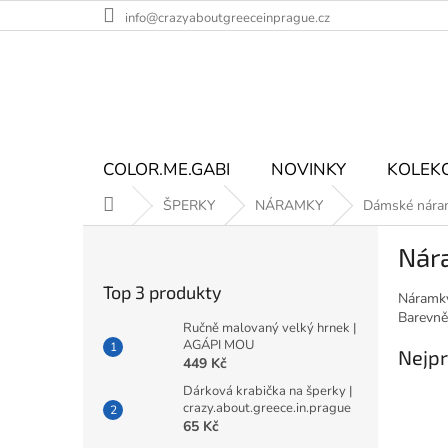
Přejít
info@crazyaboutgreeceinprague.cz
na
obsah
COLOR.ME.GABI
NOVINKY
KOLEK
Domů
ŠPERKY
NÁRAMKY
Dámské nára
P
Nár
o
s
Top 3 produkty
Náramky
t
Barevně
r
Ručně malovaný velký hrnek |
a
AGÁPI MOU
Nejpr
449 Kč
n
n
Dárková krabička na šperky |
crazy.about.greece.in.prague
í
65 Kč
p