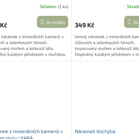
LE
MOŘSKÁ NĚHA
Skladem
(1 ks)
Skla
Do košíku
Do
 Kč
349 Kč
 náramek z minerálních kamenů v
Jemný náramek z minerálních ka
ch a zelenkavých tónech,
růžových a zelenkavých tónech,
ovaný mořem a lehkostí léta.
inspirovaný mořem a lehkostí léta
ěný kulatým přívěskem s mořskou
Doplněný kulatým přívěskem s 
kou a korálkem s logem
hvězdou a korálkem s logem
about.greece.in.prague
.
crazy.about.greece.in.prague
.
mek z minerálních kamenů v
Náramek Kochýlia
m stylu | XARÁ