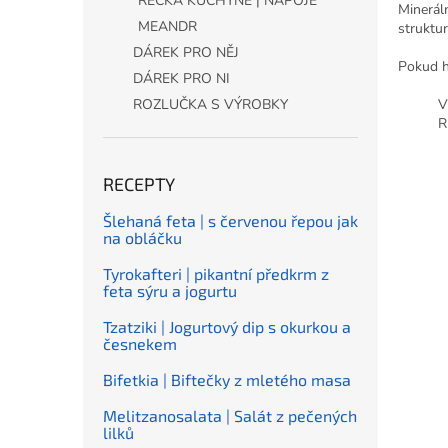
ŘECKÁ KUCHYNĚ | NÁPOJE
Mineráln
MEANDR
struktu
DÁREK PRO NĚJ
Pokud h
DÁREK PRO NI
V
ROZLUČKA S VÝROBKY
R
RECEPTY
Šlehaná feta | s červenou řepou jak
na obláčku
Tyrokafteri | pikantní předkrm z
feta sýru a jogurtu
Tzatziki | Jogurtový dip s okurkou a
česnekem
Bifetkia | Biftečky z mletého masa
Melitzanosalata | Salát z pečených
lilků