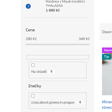
a
Náušnice z Miyuki korálků |
THALASSA
n
1 690 Kč
e
l
Ř
Cena
a
Dopor
z
290
Kč
349
Kč
e
V
n
Novi
ý
í
Tip
p
p
i
r
s
o
Na skladě
5
p
d
r
u
o
Značky
k
d
t
u
ů
Miner
k
crazy.about.greece.in.prague
6
tónec
t