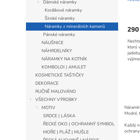
Dámské náramky
Korálkové náramky
Široké náramky
Náramky z minerálních kamenů
290
Pánské náramky
Nechte
NÁUŠNICE
který 
NÁHRDELNÍKY
jadeit
výjime
NÁRAMKY NA KOTNÍK
korálk
KOMBOLOI | AMULET
ostrov
KOSMETICKÉ TAŠTIČKY
poziti
DEKORACE
RUČNĚ MALOVÁNO
VŠECHNY VÝROBKY
Náramky
MOTIV
Modré, t
SRDCE | LÁSKA
ŘECKÉ OKO | OCHRANNÝ SYMBOL
Každý n
ochrany
MOŘE | PLÁŽ | MUŠLE