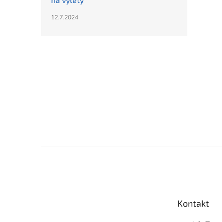
12.7.2024
Z
á
p
a
t
Kontakt
í