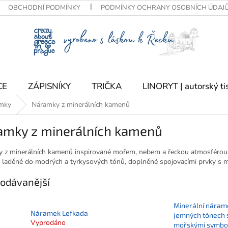
OBCHODNÍ PODMÍNKY
PODMÍNKY OCHRANY OSOBNÍCH ÚDAJ
CE
ZÁPISNÍKY
TRIČKA
LINORYT | autorský ti
mky
Náramky z minerálních kamenů
amky z minerálních kamenů
 z minerálních kamenů inspirované mořem, nebem a řeckou atmosférou
 laděné do modrých a tyrkysových tónů, doplněné spojovacími prvky s m
odávanější
Minerální náram
Náramek Lefkada
jemných tónech 
Vyprodáno
mořskými symbol