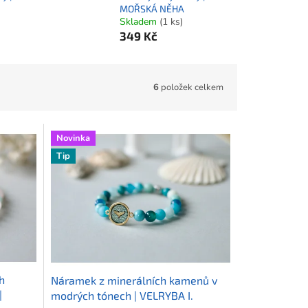
MOŘSKÁ NĚHA
Skladem
(1 ks)
349 Kč
6
položek celkem
Novinka
Tip
h
Náramek z minerálních kamenů v
|
modrých tónech | VELRYBA I.