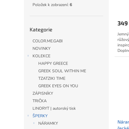
MUŠ
ů
Položek k zobrazení:
6
349
Přeskočit
Kategorie
kategorie
Jemný
růžový
COLOR.ME.GABI
inspir
NOVINKY
Dopln
myšič
KOLEKCE
crazy.
HAPPY GREECE
GREEK SOUL WITHIN ME
TZATZIKI TIME
GREEK EYES ON YOU
ZÁPISNÍKY
TRIČKA
LINORYT | autorský tisk
ŠPERKY
Nára
NÁRAMKY
řecké