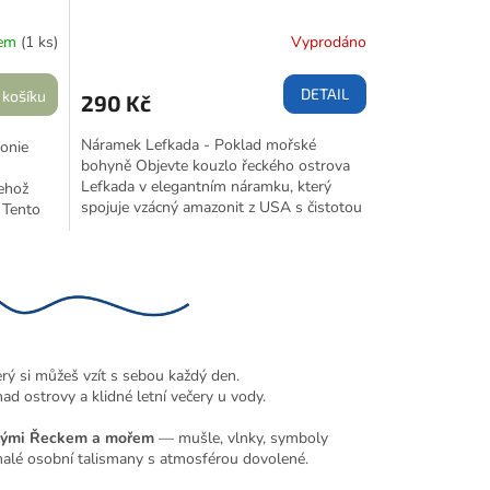
dem
(1 ks)
Vyprodáno
DETAIL
 košíku
290 Kč
Náramek Lefkada - Poklad mořské
onie
bohyně Objevte kouzlo řeckého ostrova
Lefkada v elegantním náramku, který
ehož
spojuje vzácný amazonit z USA s čistotou
 Tento
bílého lávového kamene. Zdobený
apatit z
autentickým pozlaceným přívěskem přímo
z magického ostrova Korfu.
em
 z
rý si můžeš vzít s sebou každý den.
ad ostrovy a klidné letní večery u vody.
vanými Řeckem a mořem
— mušle, vlnky, symboly
malé osobní talismany s atmosférou dovolené.