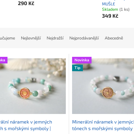
290 Kč
MUŠLE
Skladem
(1 ks)
349 Kč
učujeme
Nejlevnější
Nejdražší
Nejprodávanější
Abecedně
nka
Novinka
Tip
ální náramek v jemných
Minerální náramek v jemnýc
h s mořskými symboly |
tónech s mořskými symboly 