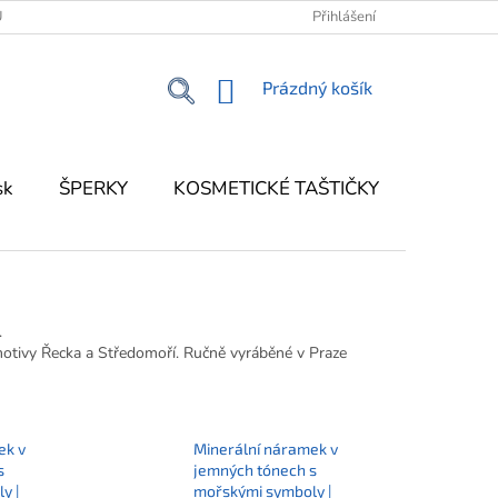
Ů
KONTAKT
KORFU - MŮJ PRŮVODCE OSTROVEM
Přihlášení
NÁKUPNÍ
Prázdný košík
KOŠÍK
sk
ŠPERKY
KOSMETICKÉ TAŠTIČKY
DEKOR
.
otivy Řecka a Středomoří. Ručně vyráběné v Praze
ek v
Minerální náramek v
s
jemných tónech s
y |
mořskými symboly |