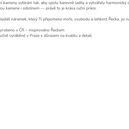
í kameny vybírám tak, aby spolu barevně ladily a vytvářely harmonický cel
y
rou kamene i odstínem — právě to je krása ruční práce.
v
ý
ledáš náramek, který Ti připomene moře, svobodu a lehkost Řecka, jsi 
p
i
yrobeno v ČR ~ inspirováno Řeckem
s
učně vyráběné v Praze s důrazem na kvalitu a detail.
u