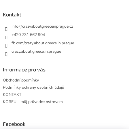
á
p
a
Kontakt
t
í
info
@
crazyaboutgreeceinprague.cz
+420 731 662 904
fb.com/crazy.about.greece.in.prague
crazy.about.greece.in.prague
Informace pro vás
Obchodní podmínky
Podmínky ochrany osobních údajů
KONTAKT
KORFU - můj průvodce ostrovem
Facebook