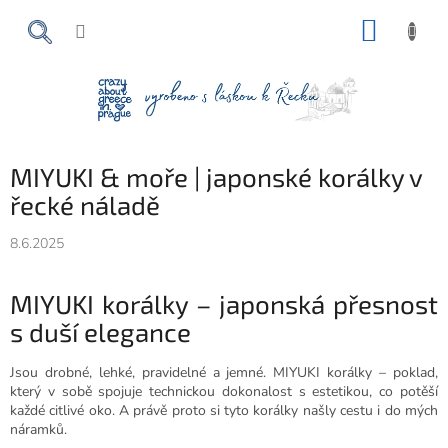
Přejít
NÁKUP
na
obsah
KOŠÍK
MIYUKI & moře | japonské korálky v
řecké náladě
8.6.2025
MIYUKI korálky – japonská přesnost
s duší elegance
Jsou drobné, lehké, pravidelné a jemné. MIYUKI korálky – poklad,
který v sobě spojuje technickou dokonalost s estetikou, co potěší
každé citlivé oko. A právě proto si tyto korálky našly cestu i do mých
náramků.