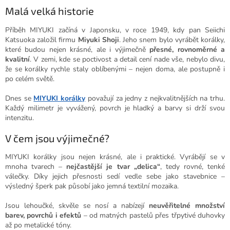
Malá velká historie
Příběh MIYUKI začíná v Japonsku, v roce 1949, kdy pan Seiichi
Katsuoka založil firmu
Miyuki Shoji
. Jeho snem bylo vyrábět korálky,
které budou nejen krásné, ale i výjimečně
přesné, rovnoměrné a
kvalitní
. V zemi, kde se poctivost a detail cení nade vše, nebylo divu,
že se korálky rychle staly oblíbenými – nejen doma, ale postupně i
po celém světě.
Dnes se
MIYUKI korálky
považují za jedny z nejkvalitnějších na trhu.
Každý milimetr je vyvážený, povrch je hladký a barvy si drží svou
intenzitu.
V čem jsou výjimečné?
MIYUKI korálky jsou nejen krásné, ale i praktické. Vyrábějí se v
mnoha tvarech –
nejčastější je tvar „delica“
, tedy rovné, tenké
válečky. Díky jejich přesnosti sedí vedle sebe jako stavebnice –
výsledný šperk pak působí jako jemná textilní mozaika.
Jsou lehoučké, skvěle se nosí a nabízejí
neuvěřitelné množství
barev, povrchů i efektů
– od matných pastelů přes třpytivé duhovky
až po metalické tóny.