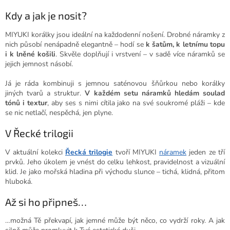
Kdy a jak je nosit?
MIYUKI korálky jsou ideální na každodenní nošení. Drobné náramky z
nich působí nenápadně elegantně – hodí se
k šatům, k letnímu topu
i k lněné košili
. Skvěle doplňují i vrstvení – v sadě více náramků se
jejich jemnost násobí.
Já je ráda kombinuji s jemnou saténovou šňůrkou nebo korálky
jiných tvarů a struktur.
V každém setu náramků hledám soulad
tónů i textur
, aby ses s nimi cítila jako na své soukromé pláži – kde
se nic netlačí, nespěchá, jen plyne.
V Řecké trilogii
V aktuální kolekci
Řecká trilogie
tvoří MIYUKI
náramek
jeden ze tří
prvků. Jeho úkolem je vnést do celku lehkost, pravidelnost a vizuální
klid. Je jako mořská hladina při východu slunce – tichá, klidná, přitom
hluboká.
Až si ho připneš…
…možná Tě překvapí, jak jemné může být něco, co vydrží roky. A jak