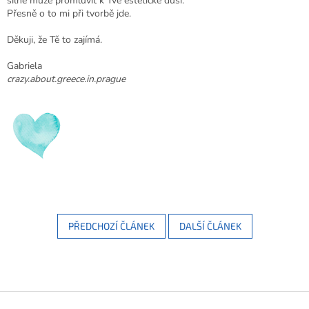
silně může promluvit k Tvé estetické duši.
Přesně o to mi při tvorbě jde.
Děkuji, že Tě to zajímá.
Gabriela
crazy.about.greece.in.prague
PŘEDCHOZÍ ČLÁNEK
DALŠÍ ČLÁNEK
Z