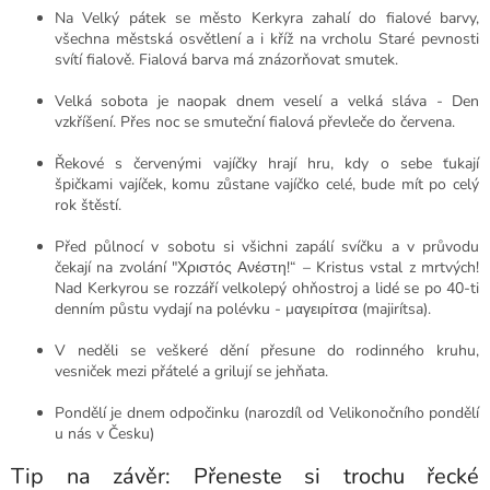
Na Velký pátek se město Kerkyra zahalí do fialové barvy,
všechna městská osvětlení a i kříž na vrcholu Staré pevnosti
svítí fialově. Fialová barva má znázorňovat smutek.
Velká sobota je naopak dnem veselí a velká sláva - Den
vzkříšení. Přes noc se smuteční fialová převleče do červena.
Řekové s červenými vajíčky hrají hru, kdy o sebe ťukají
špičkami vajíček, komu zůstane vajíčko celé, bude mít po celý
rok štěstí.
Před půlnocí v sobotu si všichni zapálí svíčku a v průvodu
čekají na zvolání "Χριστός Ανέστη!“ – Kristus vstal z mrtvých!
Nad Kerkyrou se rozzáří velkolepý ohňostroj a lidé se po 40-ti
denním půstu vydají na polévku - μαγειρίτσα (majirítsa).
V neděli se veškeré dění přesune do rodinného kruhu,
vesniček mezi přátelé a grilují se jehňata.
Pondělí je dnem odpočinku (narozdíl od Velikonočního pondělí
u nás v Česku)
Tip na závěr: Přeneste si trochu řecké