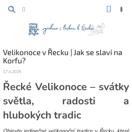
Přejít
NÁKUP
na
obsah
KOŠÍK
Velikonoce v Řecku | Jak se slaví na
Korfu?
17.4.2025
Řecké Velikonoce – svátky
světla, radosti a
hlubokých tradic
Objevte jedinečné velikonoční tradice v Řecku, které