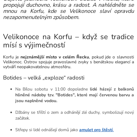
propojují duchovno, krásu a radost. A nahlédněte se
mnou na Korfu, kde se Velikonoce slaví opravdu
nezapomenutelným způsobem.
Velikonoce na Korfu – když se tradice
mísí s výjimečností
Korfu je
nejznámější místo v celém Řecku
, pokud jde o slavnosti
Velikonoc. Ostrov spojuje pravoslavné zvyky s benátskou elegancí a
vytváří neopakovatelnou atmosféru.
Botides – velká „exploze“ radosti
Na Bílou sobotu v 11:00 dopoledne
lidé házejí z balkonů
hliněné nádoby tzv. "Botides", které mají červenou barvu a
jsou naplněné vodou.
Džbány se tříští o zem a odhánějí zlé duchy, symbolizují nový
začátek.
Střepy si lidé odnášejí domů jako
amulet pro štěstí
.