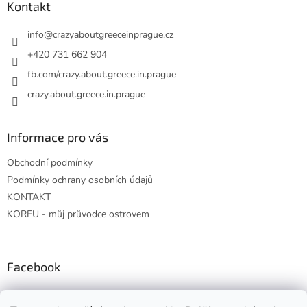
a
Kontakt
t
í
info
@
crazyaboutgreeceinprague.cz
+420 731 662 904
fb.com/crazy.about.greece.in.prague
crazy.about.greece.in.prague
Informace pro vás
Obchodní podmínky
Podmínky ochrany osobních údajů
KONTAKT
KORFU - můj průvodce ostrovem
Facebook