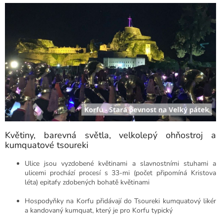
Květiny, barevná světla, velkolepý ohňostroj a
kumquatové tsoureki
Ulice jsou vyzdobené květinami a slavnostními stuhami a
ulicemi prochází procesí s 33-mi (počet připomíná Kristova
léta) epitafy zdobených bohatě květinami
Hospodyňky na Korfu přidávají do Tsoureki kumquatový likér
a kandovaný kumquat, který je pro Korfu typický