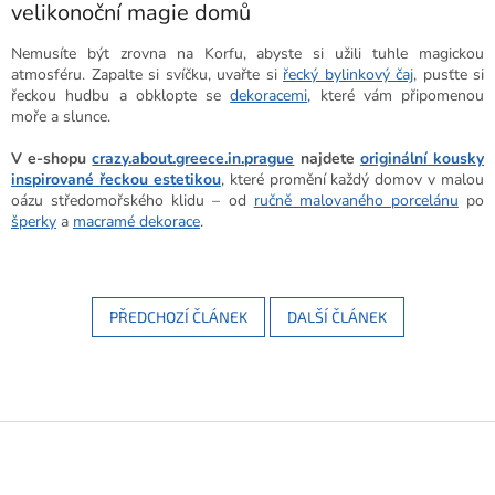
velikonoční magie domů
Nemusíte být zrovna na Korfu, abyste si užili tuhle magickou
atmosféru. Zapalte si svíčku, uvařte si
řecký bylinkový čaj
, pusťte si
řeckou hudbu a obklopte se
dekoracemi
, které vám připomenou
moře a slunce.
V e-shopu
crazy.about.greece.in.prague
najdete
originální kousky
inspirované řeckou estetikou
, které promění každý domov v malou
oázu středomořského klidu – od
ručně malovaného porcelánu
po
šperky
a
macramé dekorace
.
PŘEDCHOZÍ ČLÁNEK
DALŠÍ ČLÁNEK
Z
á
p