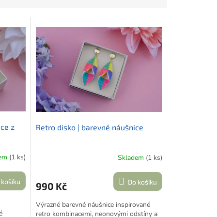
ice z
Retro disko | barevné náušnice
dem
(1 ks)
Skladem
(1 ks)
 košíku
Do košíku
990 Kč
Výrazné barevné náušnice inspirované
é
retro kombinacemi, neonovými odstíny a