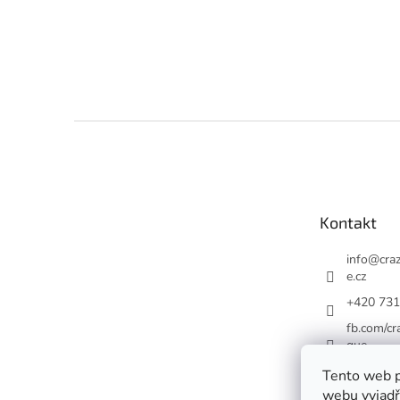
Z
á
p
a
t
Kontakt
í
info
@
cra
e.cz
+420 731
fb.com/cr
gue
crazy.abo
Tento web p
webu vyjadřu