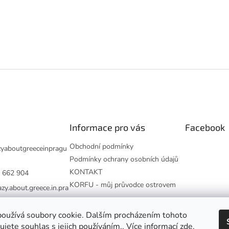
Informace pro vás
Facebook
Obchodní podmínky
zyaboutgreeceinpragu
Podmínky ochrany osobních údajů
KONTAKT
 662 904
KORFU - můj průvodce ostrovem
azy.about.greece.in.pra
ut.greece.in.prague
oužívá soubory cookie. Dalším procházením tohoto
jete souhlas s jejich používáním.. Více informací
zde
.