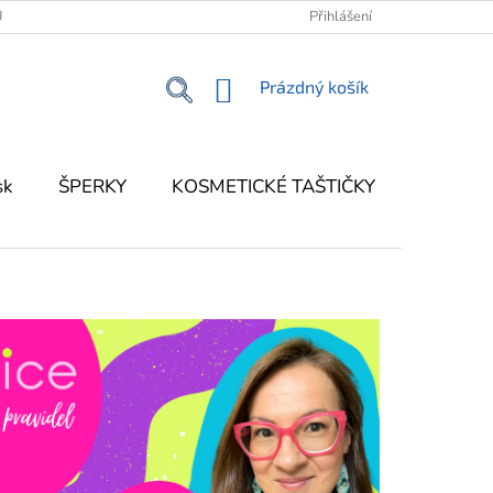
Ů
KONTAKT
KORFU - MŮJ PRŮVODCE OSTROVEM
Přihlášení
NÁKUPNÍ
Prázdný košík
KOŠÍK
sk
ŠPERKY
KOSMETICKÉ TAŠTIČKY
DEKOR