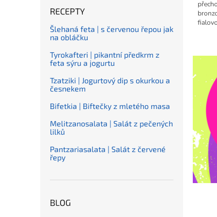
přech
RECEPTY
bronz
fialov
Šlehaná feta | s červenou řepou jak
color.
na obláčku
Tyrokafteri | pikantní předkrm z
feta sýru a jogurtu
Tzatziki | Jogurtový dip s okurkou a
česnekem
Bifetkia | Biftečky z mletého masa
Melitzanosalata | Salát z pečených
lilků
Pantzariasalata | Salát z červené
řepy
BLOG