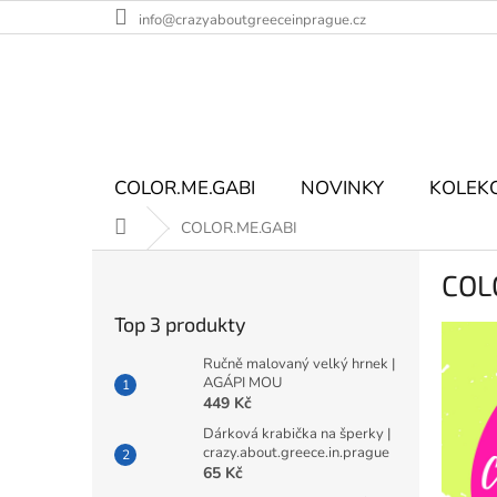
Přejít
info@crazyaboutgreeceinprague.cz
na
obsah
COLOR.ME.GABI
NOVINKY
KOLEK
Domů
COLOR.ME.GABI
P
COL
o
s
Top 3 produkty
t
r
Ručně malovaný velký hrnek |
a
AGÁPI MOU
449 Kč
n
n
Dárková krabička na šperky |
crazy.about.greece.in.prague
í
65 Kč
p