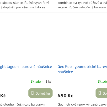
o západu slunce. Ručně vytvořený
kombinaci tyrkysové, růžové a svě
ý doplněk pro všechny, kdo se
zelené. Ručně vytvořený barevný
zazářit.
pro všechny, kdo se nebojí být vid
rev ~ míň pravidel s
Víc barev ~ míň pravidel s
color.
me.gabi.
ght lagoon | barevné náušnice
Geo Pop | geometrické bare
náušnice
Skladem
(1 ks)
Skla
Do košíku
Do
 Kč
490 Kč
né dlouhé náušnice s barevným
Geometrické vzory, výrazné barvy