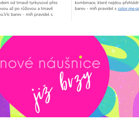
odem od tmavě tyrkysové přes
kombinace, které nejdou přehléd
ovou až po růžovou a tmavě
barev - míň pravidel s
color.me.ga
ou.
Víc barev - míň pravidel s
me.gabi.
O
v
l
á
d
a
c
í
p
r
v
k
y
v
ý
p
i
s
u