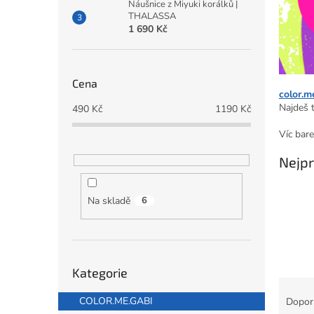
a
Náušnice z Miyuki korálků |
THALASSA
n
1 690 Kč
e
l
Cena
color.m
Najdeš t
490
Kč
1190
Kč
Víc bar
Nejpr
Na skladě
6
Přeskočit
Kategorie
kategorie
Ř
a
COLOR.ME.GABI
Dopor