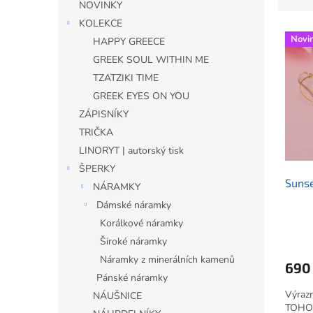
z
NOVINKY
e
KOLEKCE
V
n
Novi
HAPPY GREECE
ý
í
GREEK SOUL WITHIN ME
p
p
i
r
TZATZIKI TIME
s
o
GREEK EYES ON YOU
p
d
ZÁPISNÍKY
r
u
TRIČKA
o
k
LINORYT | autorský tisk
d
t
u
ŠPERKY
ů
Sunse
k
NÁRAMKY
t
Dámské náramky
ů
Korálkové náramky
Široké náramky
Náramky z minerálních kamenů
690
Pánské náramky
Výrazn
NÁUŠNICE
TOHO 