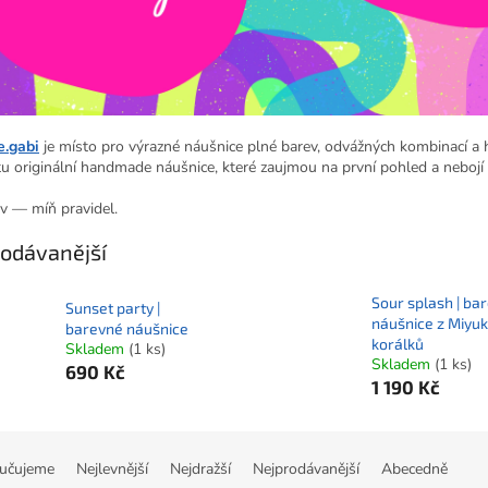
e.gabi
je místo pro výrazné náušnice plné barev, odvážných kombinací a h
u originální handmade náušnice, které zaujmou na první pohled a nebojí 
ev — míň pravidel.
odávanější
Sour splash | ba
Sunset party |
náušnice z Miyuk
barevné náušnice
korálků
Skladem
(1 ks)
Skladem
(1 ks)
690 Kč
1 190 Kč
učujeme
Nejlevnější
Nejdražší
Nejprodávanější
Abecedně