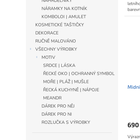
NÁHRDELNÍKY
letníh
NÁRAMKY NA KOTNÍK
barevn
nebojí 
KOMBOLOI | AMULET
Víc ba
KOSMETICKÉ TAŠTIČKY
color.
DEKORACE
RUČNĚ MALOVÁNO
VŠECHNY VÝROBKY
MOTIV
SRDCE | LÁSKA
ŘECKÉ OKO | OCHRANNÝ SYMBOL
MOŘE | PLÁŽ | MUŠLE
Midni
ŘECKÁ KUCHYNĚ | NÁPOJE
MEANDR
DÁREK PRO NĚJ
DÁREK PRO NI
ROZLUČKA S VÝROBKY
690
Výraz