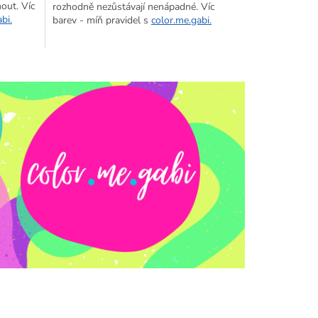
nout.
Víc
rozhodně nezůstávají nenápadné. Víc
bi.
barev - míň pravidel s
color.me.gabi.