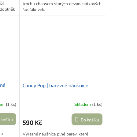
ží
trochu chaosem starých devadesátkových
 doplněk
šusťákovek.
ět.
me.gabi
.
vné
Candy Pop | barevné náušnice
dem
(1 ks)
Skladem
(1 ks)
 košíku
Do košíku
590 Kč
 a
Výrazné náušnice plné barev, které