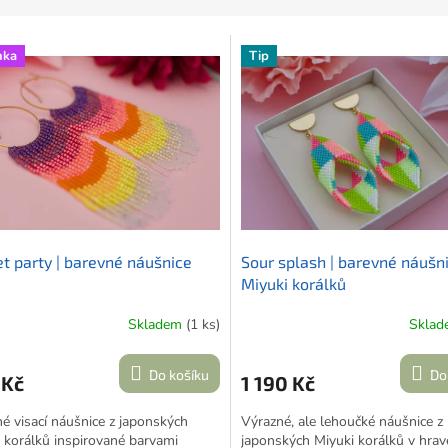
nka
Tip
t party | barevné náušnice
Sour splash | barevné náušn
Miyuki korálků
Skladem
(1 ks)
Skla
Do košíku
Do
 Kč
1 190 Kč
é visací náušnice z japonských
Výrazné, ale lehoučké náušnice z
korálků inspirované barvami
japonských Miyuki korálků v hrav