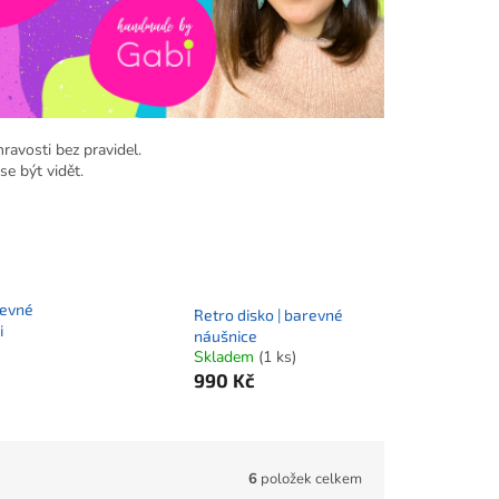
ravosti bez pravidel.
se být vidět.
revné
Retro disko | barevné
i
náušnice
Skladem
(1 ks)
990 Kč
6
položek celkem