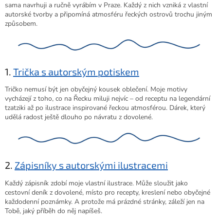
sama navrhuji a ručně vyrábím v Praze. Každý z nich vzniká z vlastní
autorské tvorby a připomíná atmosféru řeckých ostrovů trochu jiným
způsobem.
1.
Trička s autorským potiskem
Tričko nemusí být jen obyčejný kousek oblečení. Moje motivy
vycházejí z toho, co na Řecku miluji nejvíc – od receptu na legendární
tzatziki až po ilustrace inspirované řeckou atmosférou. Dárek, který
udělá radost ještě dlouho po návratu z dovolené.
2.
Zápisníky s autorskými ilustracemi
Každý zápisník zdobí moje vlastní ilustrace. Může sloužit jako
cestovní deník z dovolené, místo pro recepty, kreslení nebo obyčejné
každodenní poznámky. A protože má prázdné stránky, záleží jen na
Tobě, jaký příběh do něj napíšeš.