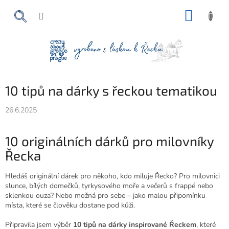
Přejít
NÁKUP
na
obsah
KOŠÍK
10 tipů na dárky s řeckou tematikou
26.6.2025
10 originálních dárků pro milovníky
Řecka
Hledáš originální dárek pro někoho, kdo miluje Řecko? Pro milovnici
slunce, bílých domečků, tyrkysového moře a večerů s frappé nebo
sklenkou ouza? Nebo možná pro sebe – jako malou připomínku
místa, které se člověku dostane pod kůži.
Připravila jsem výběr
10 tipů na dárky inspirované Řeckem
, které