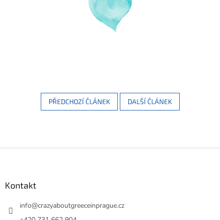
PŘEDCHOZÍ ČLÁNEK
DALŠÍ ČLÁNEK
Z
á
p
a
Kontakt
t
í
info
@
crazyaboutgreeceinprague.cz
+420 731 662 904