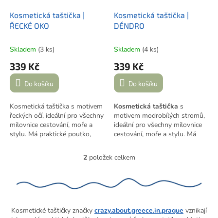
o
d
Kosmetická taštička |
Kosmetická taštička |
u
ŘECKÉ OKO
DÉNDRO
k
t
Skladem
(3 ks)
Skladem
(4 ks)
ů
339 Kč
339 Kč
Do košíku
Do košíku
Kosmetická taštička s motivem
Kosmetická taštička
s
řeckých očí, ideální pro všechny
motivem modrobílých stromů,
milovnice cestování, moře a
ideální pro všechny milovnice
stylu. Má praktické poutko,
cestování, moře a stylu. Má
zapínání na zip a voděodolný,
praktické poutko
, zapínání na
snadno omyvatelný vnitřek.
zip a
voděodolný, snadno
2
položek celkem
O
Zdobí ji koženkový štítek s
omyvatelný vnitřek
. Zdobí ji
v
logem značky
koženkový
štítek s logem
l
crazy.about.greece.in.prague
.
značky
á
Rozměry 24 × 17 cm.
crazy.about.greece.in.prague
.
d
Rozměry 24 × 17 cm.
a
Kosmetické taštičky značky
crazy.about.greece.in.prague
vznikají
c