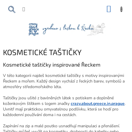
Přejít
NÁKUP
na
obsah
KOŠÍK
KOSMETICKÉ TAŠTIČKY
Kosmetické taštičky inspirované Řeckem
V této kategorii najdeš kosmetické taštičky s motivy inspirovanými
Řeckem a mořem. Každý design vychází z řeckých barev, symbolů a
atmosféry středomořského léta.
Taštičky jsou ušité z bavlněných látek s potiskem a doplněné
koženkovým štítkem s logem značky
crazy.about.greece.in.prague
.
Uvnitř mají praktickou omyvatelnou podšívku, která se hodí pro
každodenní používání doma i na cestách.
Zapínání na zip a malé poutko usnadňují manipulaci a přenášení.
Taštičky můžeš využít na kosmetiku, drobnosti do kabelky nebo