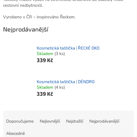
cestovní nezbytnosti.
Vyrobeno v ČR ~ inspirováno Řeckem.
Nejprodávanější
Kosmetická taštička | ŘECKÉ OKO
Skladem
(3 ks)
339 Kč
Kosmetická taštička | DÉNDRO
Skladem
(4 ks)
339 Kč
Ř
a
Doporučujeme
Nejlevnější
Nejdražší
Nejprodávanější
z
e
Abecedně