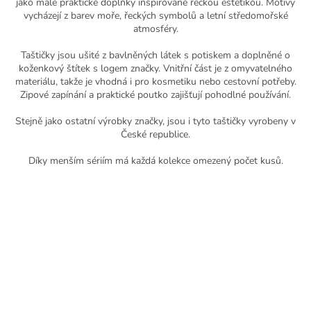
jako malé praktické doplňky inspirované řeckou estetikou. Motivy
í
vycházejí z barev moře, řeckých symbolů a letní středomořské
p
atmosféry.
r
v
Taštičky jsou ušité z bavlněných látek s potiskem a doplněné o
k
koženkový štítek s logem značky. Vnitřní část je z omyvatelného
y
materiálu, takže je vhodná i pro kosmetiku nebo cestovní potřeby.
v
Zipové zapínání a praktické poutko zajišťují pohodlné používání.
ý
p
Stejně jako ostatní výrobky značky, jsou i tyto taštičky vyrobeny v
i
České republice.
s
u
Díky menším sériím má každá kolekce omezený počet kusů.