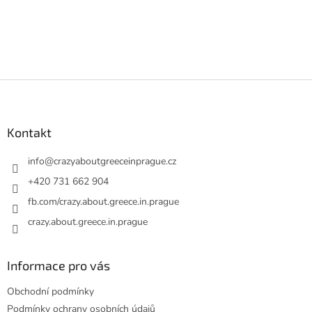
Z
á
p
a
Kontakt
t
í
info
@
crazyaboutgreeceinprague.cz
+420 731 662 904
fb.com/crazy.about.greece.in.prague
crazy.about.greece.in.prague
Informace pro vás
Obchodní podmínky
Podmínky ochrany osobních údajů