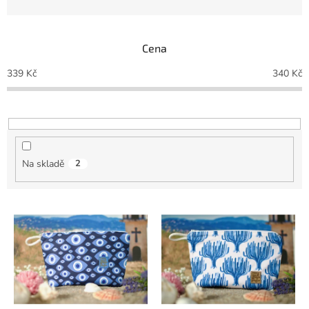
n
í
p
Cena
r
o
339
Kč
340
Kč
d
u
k
t
ů
Na skladě
2
V
ý
p
i
s
p
r