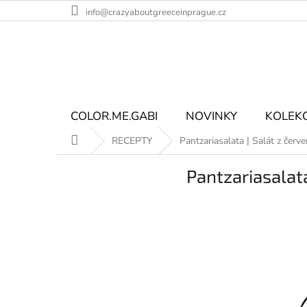
Přejít
info@crazyaboutgreeceinprague.cz
na
obsah
COLOR.ME.GABI
NOVINKY
KOLEK
Domů
RECEPTY
Pantzariasalata | Salát z červ
Pantzariasalata