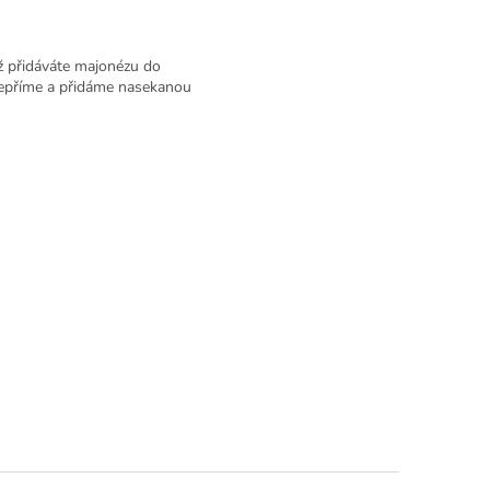
ž přidáváte majonézu do
opepříme a přidáme nasekanou