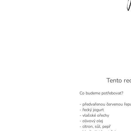
Tento re
Co budeme potřebovat?
- předvařenou červenou řep
- řecký jogurt
- vlašské ořechy
- olivový olej
- citron, sůl, pepř