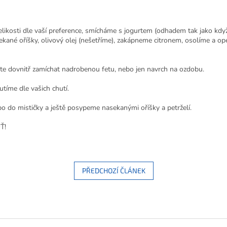
likosti dle vaší preference, smícháme s jogurtem (odhadem tak jako kdy
sekané oříšky, olivový olej (nešetříme), zakápneme citronem, osolíme a 
ete dovnitř zamíchat nadrobenou fetu, nebo jen navrch na ozdobu.
íme dle vašich chutí.
bo do mističky a ještě posypeme nasekanými oříšky a petrželí.
Ť!
PŘEDCHOZÍ ČLÁNEK