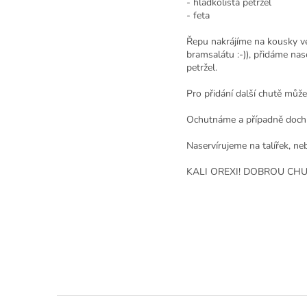
- hladkolistá petržel
- feta
Řepu nakrájíme na kousky ve
bramsalátu :-)), přidáme na
petržel.
Pro přidání další chutě můž
Ochutnáme a případně dochut
Naservírujeme na talířek, ne
KALI OREXI! DOBROU CHU
Z