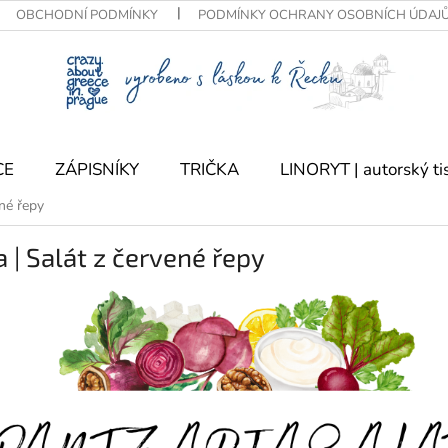
OBCHODNÍ PODMÍNKY
PODMÍNKY OCHRANY OSOBNÍCH ÚDAJ
CE
ZÁPISNÍKY
TRIČKA
LINORYT | autorský ti
ené řepy
 | Salát z červené řepy