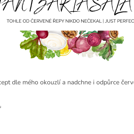
cept dle mého okouzlí a nadchne i odpůrce červ
u