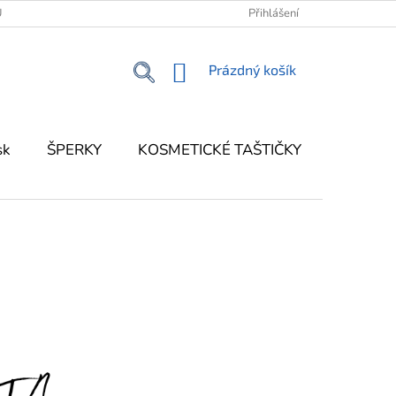
Ů
KONTAKT
KORFU - MŮJ PRŮVODCE OSTROVEM
Přihlášení
NÁKUPNÍ
Prázdný košík
KOŠÍK
sk
ŠPERKY
KOSMETICKÉ TAŠTIČKY
DEKOR