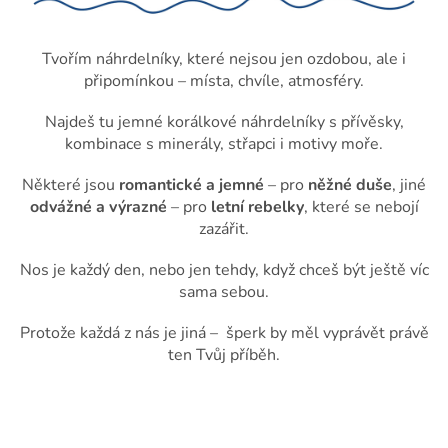
á
řecké oko (Mati) a jeho hravá
d
moderní verze v podobě
a
roztomilého mrkajícího oka na
Tvořím náhrdelníky, které nejsou jen ozdobou, ale i
c
bílém podkladu.
připomínkou – místa, chvíle, atmosféry.
í
p
Najdeš tu jemné korálkové náhrdelníky s přívěsky,
r
kombinace s minerály, střapci i motivy moře.
v
k
y
Některé jsou
romantické a jemné
– pro
něžné duše
, jiné
v
odvážné a výrazné
– pro
letní rebelky
, které se nebojí
ý
zazářit.
p
i
Nos je každý den, nebo jen tehdy, když chceš být ještě víc
s
sama sebou.
u
Protože každá z nás je jiná – šperk by měl vyprávět právě
ten Tvůj příběh.