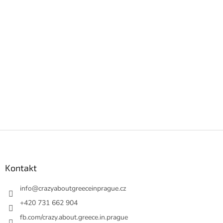
Z
á
p
a
Kontakt
t
í
info
@
crazyaboutgreeceinprague.cz
+420 731 662 904
fb.com/crazy.about.greece.in.prague