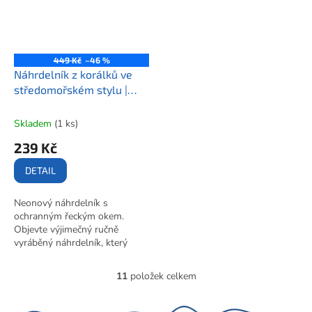
které společně vytváří
oka z magického ostrova Korfu
harmonickou rovnováhu
doplněné romantickým zlatým
ochrany.
srdíčkem - vytváří dokonalou
rovnováhu mezi ochranou a
449 Kč
–46 %
láskou.
Náhrdelník z korálků ve
středomořském stylu |
THESSALONIKI
Skladem
(1 ks)
239 Kč
DETAIL
Neonový náhrdelník s
ochranným řeckým okem.
Objevte výjimečný ručně
vyráběný náhrdelník, který
spojuje odvážné neonové barvy
s tradiční řeckou symbolikou
11
položek celkem
O
dvojité ochrany. Dominantou
v
tohoto šperku jsou dva
l
jedinečné přívěsky - klasické