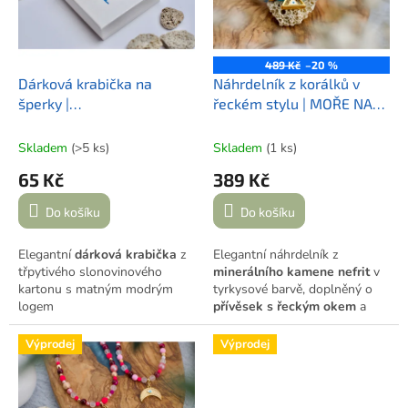
s
p
r
o
489 Kč
–20 %
d
Dárková krabička na
Náhrdelník z korálků v
u
šperky |
řeckém stylu | MOŘE NA
k
crazy.about.greece.in.prague
LEFKADĚ
t
Skladem
(>5 ks)
Skladem
(1 ks)
ů
65 Kč
389 Kč
Do košíku
Do košíku
Elegantní
dárková krabička
z
Elegantní náhrdelník z
třpytivého slonovinového
minerálního kamene nefrit
v
kartonu s matným modrým
tyrkysové barvě, doplněný o
logem
přívěsek s řeckým okem
a
crazy.about.greece.in.prague
.
detaily ve zlatém tónu.
Uvnitř krémová pěnová výplň
Výprodej
Výprodej
chrání šperk i dotváří luxusní
dojem.
Ideální pro náramek či
náhrdelník.