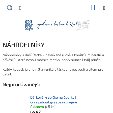
Přejít
NÁKUP
na
obsah
KOŠÍK
NÁHRDELNÍKY
Náhrdelníky s duší Řecka – navlékané ručně z korálků, minerálů a
přívěsků, které nesou mořské motivy, barvy slunce i tvůj příběh.
Každý kousek je originál a vzniká s láskou, trpělivostí a citem pro
detail.
Nejprodávanější
Dárková krabička na šperky |
crazy.about.greece.in.prague
Skladem
(>5 ks)
65 Kč