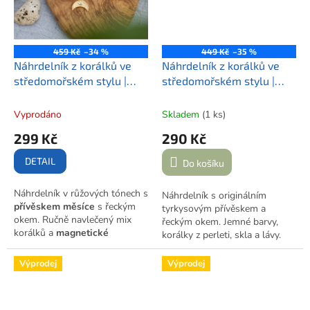
459 Kč
–34 %
449 Kč
–35 %
Náhrdelník z korálků ve
Náhrdelník z korálků ve
středomořském stylu |
středomořském stylu |
ČERVÁNKY PŘI ZÁPADU
HRAVÉ ŘECKÉ LÉTO
SLUNCE
Vyprodáno
Skladem
(1 ks)
299 Kč
290 Kč
DETAIL
Do košíku
Náhrdelník v růžových tónech s
Náhrdelník s originálním
přívěskem měsíce
s řeckým
tyrkysovým přívěskem a
okem. Ručně navlečený mix
řeckým okem. Jemné barvy,
korálků a
magnetické
korálky z perleti, skla a lávy.
zapínání
pro pohodlné nošení.
Ruční výroba s dotekem moře.
Výprodej
Výprodej