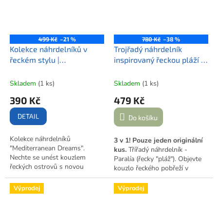
499 Kč
–21 %
780 Kč
–38 %
Kolekce náhrdelníků v
Trojřadý náhrdelník
řeckém stylu |
inspirovaný řeckou pláží |
MEDITERRANEAN DREAMS
PARALÍA
Skladem
(1 ks)
Skladem
(1 ks)
390 Kč
479 Kč
DETAIL
Do košíku
Kolekce náhrdelníků
3 v 1! Pouze jeden originální
"Mediterranean Dreams".
kus.
Třířadý náhrdelník -
Nechte se unést kouzlem
Paralía (řecky "pláž"). Objevte
řeckých ostrovů s novou
kouzlo řeckého pobřeží v
kolekcí ručně vyráběných
podobě luxusního třířadého
náhrdelníků, které v sobě
náhrdelníku, který kombinuje
Výprodej
Výprodej
snoubí mystickou sílu
vzácné minerály, exotické
přírodních minerálů s elegancí
dřeviny a další ušlechtilé
středomořského designu.
materiály. Každá řada vypráví