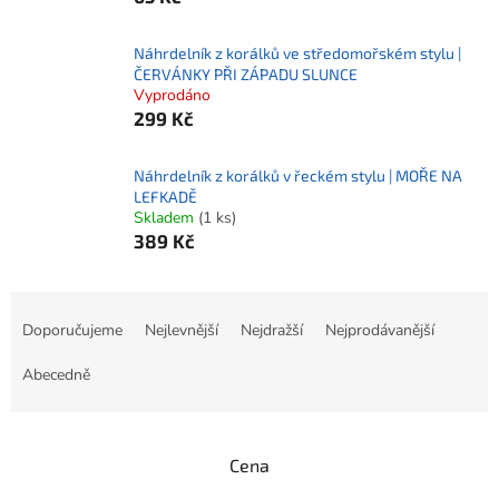
Náhrdelník z korálků ve středomořském stylu |
ČERVÁNKY PŘI ZÁPADU SLUNCE
Vyprodáno
299 Kč
Náhrdelník z korálků v řeckém stylu | MOŘE NA
LEFKADĚ
Skladem
(1 ks)
389 Kč
Ř
a
Doporučujeme
Nejlevnější
Nejdražší
Nejprodávanější
z
e
Abecedně
n
í
p
Cena
r