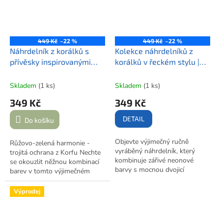
vlastní příběh inspirovaný
krásou Středomoří.
449 Kč
–22 %
449 Kč
–22 %
Náhrdelník z korálků s
Kolekce náhrdelníků z
přívěsky inspirovanými
korálků v řeckém stylu |
Řeckem | RŮŽOVÉ OKO
MÉDEIA
Skladem
(1 ks)
Skladem
(1 ks)
349 Kč
349 Kč
DETAIL
Do košíku
Objevte výjimečný ručně
Růžovo-zelená harmonie -
vyráběný náhrdelník, který
trojitá ochrana z Korfu Nechte
kombinuje zářivé neonové
se okouzlit něžnou kombinací
barvy s mocnou dvojicí
barev v tomto výjimečném
ochranných symbolů. Tento
ručně vyráběném náhrdelníku.
jedinečný šperk zdobí dva
Spojení růžových a zelenkavých
Výprodej
významné přívěsky - tradiční
tónů evokuje jarní zahradu,
řecké oko (Mati) a elegantní
zatímco trio přívěsků - dva
zlatý křížek na bílém podkladu,
autentické amulety řeckého