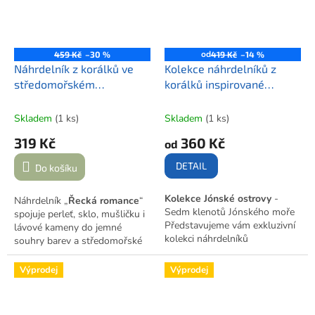
od
459 Kč
–30 %
419 Kč
–14 %
Náhrdelník z korálků ve
Kolekce náhrdelníků z
středomořském
korálků inspirované
romantickém stylu |
řeckými ostrovy | IONIAN
ŘECKÁ ROMANCE
ISLANDS
Skladem
(1 ks)
Skladem
(1 ks)
319 Kč
360 Kč
od
DETAIL
Do košíku
Kolekce Jónské ostrovy
-
Náhrdelník „
Řecká romance
“
Sedm klenotů Jónského moře
spojuje perleť, sklo, mušličku i
Představujeme vám exkluzivní
lávové kameny do jemné
kolekci náhrdelníků
souhry barev a středomořské
inspirovanou sedmi perlami
lehkosti.
Jónského moře. Každý
Výprodej
Výprodej
náhrdelník vypráví jedinečný
příběh ostrova a zachycuje jeho
neopakovatelnou atmosféru.