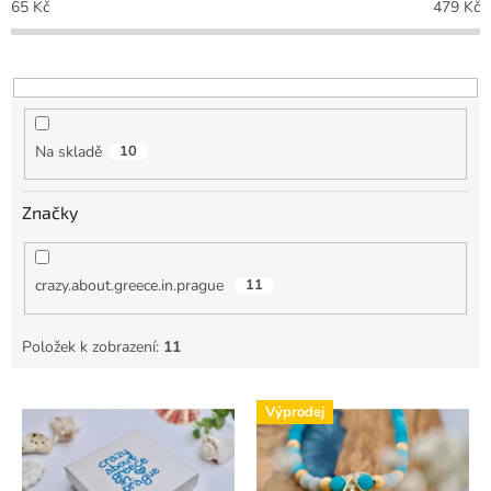
o
65
Kč
479
Kč
d
u
k
t
ů
Na skladě
10
Značky
crazy.about.greece.in.prague
11
Položek k zobrazení:
11
V
Výprodej
ý
p
i