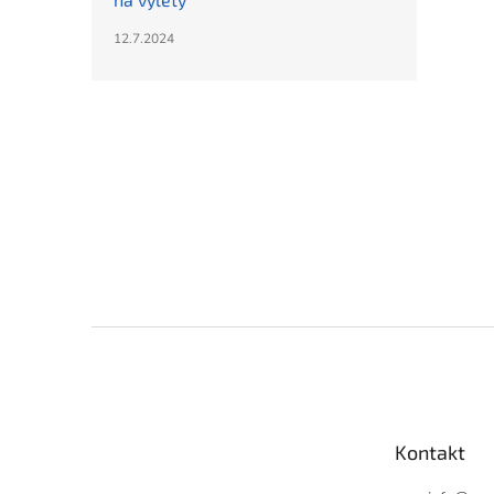
12.7.2024
Z
á
p
a
t
Kontakt
í