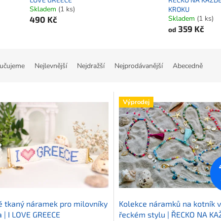
Skladem
(1 ks)
KROKU
Skladem
(1 ks)
490 Kč
359 Kč
od
učujeme
Nejlevnější
Nejdražší
Nejprodávanější
Abecedně
Výprodej
 tkaný náramek pro milovníky
Kolekce náramků na kotník v
 | I LOVE GREECE
řeckém stylu | ŘECKO NA K