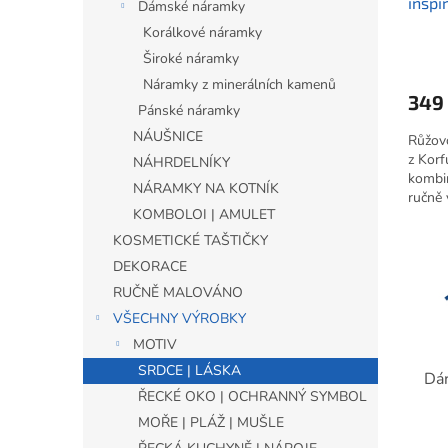
insp
Dámské náramky
OKO
Korálkové náramky
Široké náramky
Náramky z minerálních kamenů
349
Pánské náramky
NÁUŠNICE
Růžovo
z Korf
NÁHRDELNÍKY
kombi
NÁRAMKY NA KOTNÍK
ručně 
KOMBOLOI | AMULET
růžový
zahrad
KOSMETICKÉ TAŠTIČKY
autent
DEKORACE
magic
romant
RUČNĚ MALOVÁNO
dokon
VŠECHNY VÝROBKY
láskou
MOTIV
SRDCE | LÁSKA
Dár
ŘECKÉ OKO | OCHRANNÝ SYMBOL
MOŘE | PLÁŽ | MUŠLE