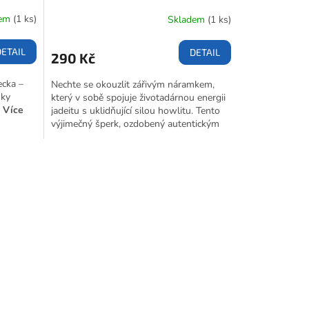
dem
(1 ks)
Skladem
(1 ks)
DETAIL
DETAIL
290 Kč
ecka –
Nechte se okouzlit zářivým náramkem,
sky
který v sobě spojuje životadárnou energii
.
Více
jadeitu s uklidňující silou howlitu. Tento
výjimečný šperk, ozdobený autentickým
korálkem s řeckými přáními přímo z
ostrova Korfu, přináší do vašeho života
pozitivní energii a požehnání.