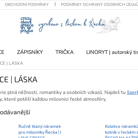
OBCHODNÍ PODMÍNKY
PODMÍNKY OCHRANY OSOBNÍCH ÚDAJ
CE
ZÁPISNÍKY
TRIČKA
LINORYT | autorský ti
CE | LÁSKA
CE | LÁSKA
rie plná něžnosti, romantiky a osobních vzkazů. Najdeš tu
šperk
y, které potěší každou milovnici řecké atmosféry.
odávanější
Ručně tkaný náramek
Kolekce náramk
pro milovníky Řecka | I
kotník v řeckém s
LOVE GREECE
ŘECKO NA KAŽD