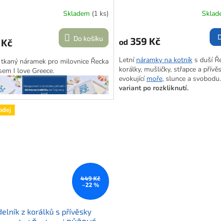
KROKU
Skladem
(1 ks)
Skla
Do košíku
359 Kč
 Kč
od
Letní
náramky na kotník
s duší Ř
tkaný náramek pro milovnice Řecka
korálky, mušličky, střapce a přívě
sem I love Greece.
evokující
moře
, slunce a svobodu
variant po rozkliknutí.
odej
449 Kč
–22 %
elník z korálků s přívěsky