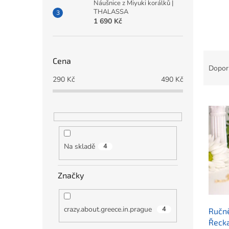
a
Náušnice z Miyuki korálků |
THALASSA
n
1 690 Kč
e
l
Ř
Cena
a
Dopor
z
290
Kč
490
Kč
e
V
n
ý
í
p
p
i
r
s
o
Na skladě
4
p
d
r
u
Značky
o
k
d
t
u
ů
crazy.about.greece.in.prague
4
Ručně
k
Řecka
t