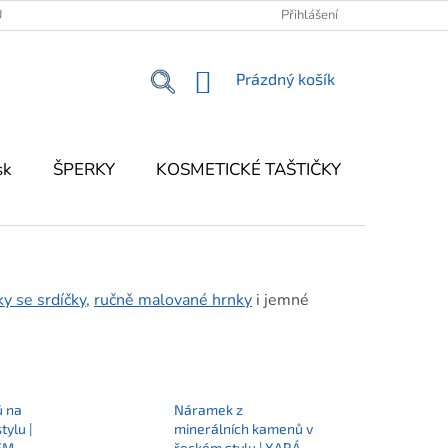
Ů
KONTAKT
KORFU - MŮJ PRŮVODCE OSTROVEM
Přihlášení
NÁKUPNÍ
Prázdný košík
KOŠÍK
sk
ŠPERKY
KOSMETICKÉ TAŠTIČKY
DEKOR
y se srdíčky
,
ručně malované hrnky
i jemné
ů na
Náramek z
tylu |
minerálních kamenů v
ÉM
řeckém stylu | XARÁ