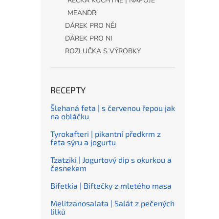
ŘECKÁ KUCHYNĚ | NÁPOJE
MEANDR
DÁREK PRO NĚJ
DÁREK PRO NI
ROZLUČKA S VÝROBKY
RECEPTY
Šlehaná feta | s červenou řepou jak
na obláčku
Tyrokafteri | pikantní předkrm z
feta sýru a jogurtu
Tzatziki | Jogurtový dip s okurkou a
česnekem
Bifetkia | Biftečky z mletého masa
Melitzanosalata | Salát z pečených
lilků