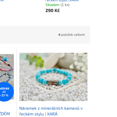
Skladem
(1 ks)
290 Kč
4
položek celkem
459 Kč
až
–21 %
Náramek z minerálních kamenů v
AŽDÉM
řeckém stylu | XARÁ