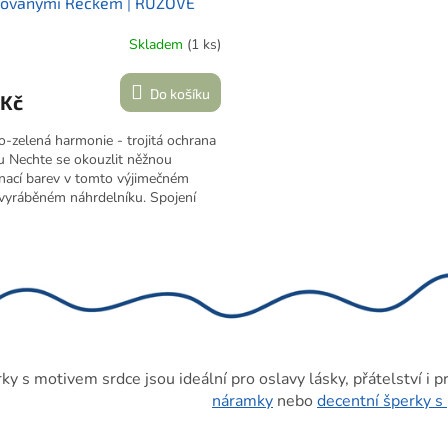
irovanými Řeckem | RŮŽOVÉ
Skladem
(1 ks)
Do košíku
 Kč
-zelená harmonie - trojitá ochrana
u Nechte se okouzlit něžnou
nací barev v tomto výjimečném
vyráběném náhrdelníku. Spojení
ch a zelenkavých tónů evokuje jarní
u, zatímco trio přívěsků - dva
O
ické amulety řeckého oka z
v
kého ostrova Korfu doplněné
l
ickým zlatým srdíčkem - vytváří
á
alou rovnováhu mezi ochranou a
d
.
a
c
í
ky s motivem srdce jsou ideální pro oslavy lásky, přátelství i 
p
náramky
nebo
decentní šperky s
r
v