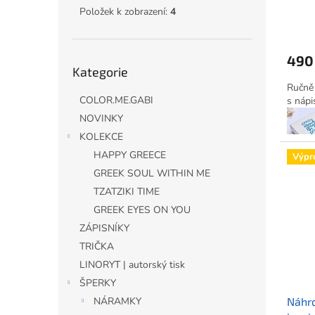
ů
Položek k zobrazení:
4
490
Přeskočit
Kategorie
kategorie
Ručně 
COLOR.ME.GABI
s nápi
NOVINKY
KOLEKCE
HAPPY GREECE
Výpr
GREEK SOUL WITHIN ME
TZATZIKI TIME
GREEK EYES ON YOU
ZÁPISNÍKY
TRIČKA
LINORYT | autorský tisk
ŠPERKY
Náhrd
NÁRAMKY