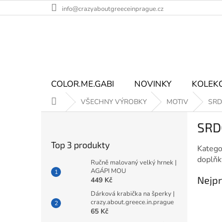
Přejít
info@crazyaboutgreeceinprague.cz
na
obsah
COLOR.ME.GABI
NOVINKY
KOLEK
Domů
VŠECHNY VÝROBKY
MOTIV
SRD
P
SRD
o
s
Top 3 produkty
Katego
t
doplňk
r
Ručně malovaný velký hrnek |
a
AGÁPI MOU
Nejpr
449 Kč
n
n
Dárková krabička na šperky |
crazy.about.greece.in.prague
í
65 Kč
p