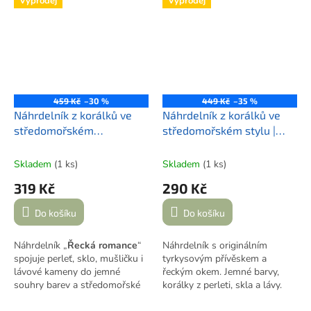
Výprodej
Výprodej
459 Kč
–30 %
449 Kč
–35 %
Náhrdelník z korálků ve
Náhrdelník z korálků ve
středomořském
středomořském stylu |
romantickém stylu |
HRAVÉ ŘECKÉ LÉTO
ŘECKÁ ROMANCE
Skladem
(1 ks)
Skladem
(1 ks)
319 Kč
290 Kč
Do košíku
Do košíku
Náhrdelník „
Řecká romance
“
Náhrdelník s originálním
spojuje perleť, sklo, mušličku i
tyrkysovým přívěskem a
lávové kameny do jemné
řeckým okem. Jemné barvy,
souhry barev a středomořské
korálky z perleti, skla a lávy.
lehkosti.
Ruční výroba s dotekem moře.