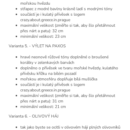
mořskou hvězdu
střapec z modré bavlny krásně ladí s modrými tóny
součástí je i kulatý přívěsek s logem
crazy.about.greece.in.prague
maximální velikost (změřte si tak, aby šlo přetáhnout
přes nárt a patu): 32 cm
minimální velikost: 23 cm
Varianta 5. - VÝLET NA PAXOS
hravé neonově růžové tóny doplněné o broušené
korálky v zelenkavých barvách
doplněno o přívěsek ve tvaru mořské hvězdy, kulatého
přívěsku křížku na bílém pozadí
mořskou atmosféru doplňuje bílá mušlička
součástí je i kulatý přívěsek s logem
crazy.about.greece.in.prague
maximální velikost (změřte si tak, aby šlo přetáhnout
přes nárt a patu): 31 cm
minimální velikost: 21 cm
Varianta 6. - OLIVOVÝ HÁJ
tak jako byste se ocitli v olivovém háji plných olivovníků