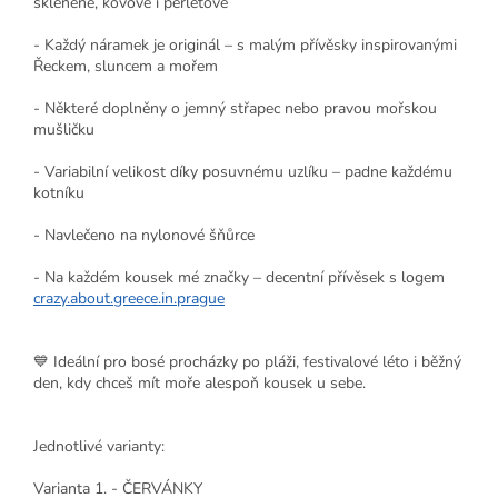
skleněné, kovové i perleťové
- Každý náramek je originál – s malým přívěsky inspirovanými
Řeckem, sluncem a mořem
- Některé doplněny o jemný střapec nebo pravou mořskou
mušličku
- Variabilní velikost díky posuvnému uzlíku – padne každému
kotníku
- Navlečeno na nylonové šňůrce
- Na každém kousek mé značky – decentní přívěsek s logem
crazy.about.greece.in.prague
💙 Ideální pro bosé procházky po pláži, festivalové léto i běžný
den, kdy chceš mít moře alespoň kousek u sebe.
Jednotlivé varianty:
Varianta 1. - ČERVÁNKY