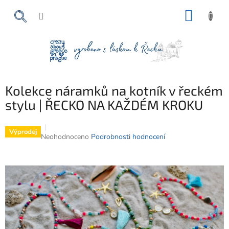
Přejít
NÁKUP
na
obsah
KOŠÍK
Kolekce náramků na kotník v řeckém
stylu | ŘECKO NA KAŽDÉM KROKU
Výprodej
Průměrné
Neohodnoceno
Podrobnosti hodnocení
hodnocení
produktu
je
0,0
z
5
hvězdiček.