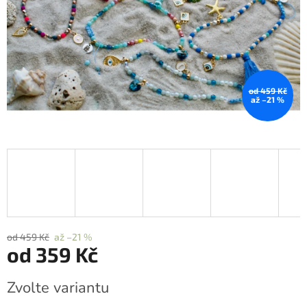
od 459 Kč
až –21 %
od 459 Kč
až –21 %
od
359 Kč
Měrná
Zvolte variantu
cena: