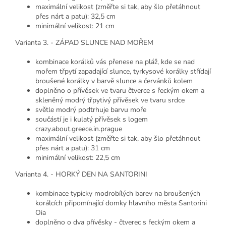
maximální velikost (změřte si tak, aby šlo přetáhnout
přes nárt a patu): 32,5 cm
minimální velikost: 21 cm
Varianta 3. - ZÁPAD SLUNCE NAD MOŘEM
kombinace korálků vás přenese na pláž, kde se nad
mořem třpytí zapadající slunce, tyrkysové korálky střídají
broušené korálky v barvě slunce a červánků kolem
doplněno o přívěsek ve tvaru čtverce s řeckým okem a
skleněný modrý třpytivý přívěsek ve tvaru srdce
světle modrý podtrhuje barvu moře
součástí je i kulatý přívěsek s logem
crazy.about.greece.in.prague
maximální velikost (změřte si tak, aby šlo přetáhnout
přes nárt a patu): 31 cm
minimální velikost: 22,5 cm
Varianta 4. - HORKÝ DEN NA SANTORINI
kombinace typicky modrobílých barev na broušených
korálcích připomínající domky hlavního města Santorini
Oia
doplněno o dva přívěsky - čtverec s řeckým okem a