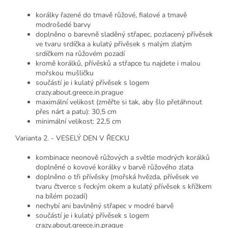
korálky řazené do tmavě růžové, fialové a tmavě
modrošedé barvy
doplněno o barevně sladěný střapec, pozlacený přívěsek
ve tvaru srdíčka a kulatý přívěsek s malým zlatým
srdíčkem na růžovém pozadí
kromě korálků, přívěsků a střapce tu najdete i malou
mořskou mušličku
součástí je i kulatý přívěsek s logem
crazy.about.greece.in.prague
maximální velikost (změřte si tak, aby šlo přetáhnout
přes nárt a patu): 30,5 cm
minimální velikost: 22,5 cm
Varianta 2. - VESELÝ DEN V ŘECKU
kombinace neonově růžových a světle modrých korálků
doplněné o kovové korálky v barvě růžového zlata
doplněno o tři přívěsky (mořská hvězda, přívěsek ve
tvaru čtverce s řeckým okem a kulatý přívěsek s křížkem
na bílém pozadí)
nechybí ani bavlněný střapec v modré barvě
součástí je i kulatý přívěsek s logem
crazy.about.greece.in.prague