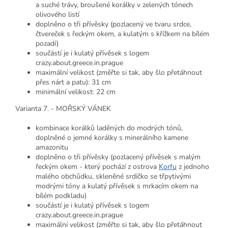
a suché trávy, broušené korálky v zelených tónech
olivového listí
doplněno o tři přívěsky (pozlacený ve tvaru srdce,
čtvereček s řeckým okem, a kulatým s křížkem na bílém
pozadí)
součástí je i kulatý přívěsek s logem
crazy.about.greece.in.prague
maximální velikost (změřte si tak, aby šlo přetáhnout
přes nárt a patu): 31 cm
minimální velikost: 22 cm
Varianta 7. - MOŘSKÝ VÁNEK
kombinace korálků laděných do modrých tónů,
doplněné o jemné korálky s minerálního kamene
amazonitu
doplněno o tři přívěsky (pozlacený přívěsek s malým
řeckým okem - který pochází z ostrova
Korfu
z jednoho
malého obchůdku, skleněné srdíčko se třpytivými
modrými tóny a kulatý přívěsek s mrkacím okem na
bílém podkladu)
součástí je i kulatý přívěsek s logem
crazy.about.greece.in.prague
maximální velikost (změřte si tak, aby šlo přetáhnout