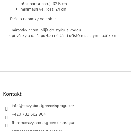
přes nárt a patu): 32,5 cm
minimální velikost: 24 cm
Péče o náramky na nohu:
- náramky nesmí přijít do styku s vodou
- přívěsky a další pozlacené části očistěte suchým hadříkem
Z
á
p
a
Kontakt
t
í
info
@
crazyaboutgreeceinprague.cz
+420 731 662 904
fb.com/crazy.about.greece.in.prague