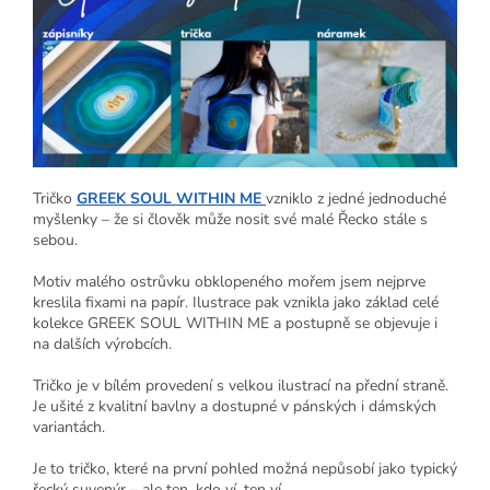
Tričko
GREEK SOUL WITHIN ME
vzniklo z jedné jednoduché
myšlenky – že si člověk může nosit své malé Řecko stále s
sebou.
Motiv malého ostrůvku obklopeného mořem jsem nejprve
kreslila fixami na papír. Ilustrace pak vznikla jako základ celé
kolekce GREEK SOUL WITHIN ME a postupně se objevuje i
na dalších výrobcích.
Tričko je v bílém provedení s velkou ilustrací na přední straně.
Je ušité z kvalitní bavlny a dostupné v pánských i dámských
variantách.
Je to tričko, které na první pohled možná nepůsobí jako typický
řecký suvenýr – ale ten, kdo ví, ten ví.