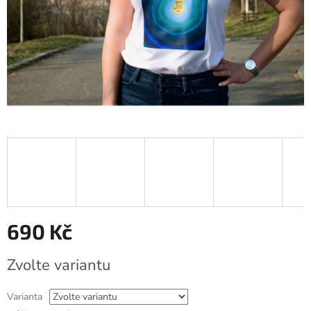
690 Kč
Měrná
Zvolte variantu
cena:
Varianta