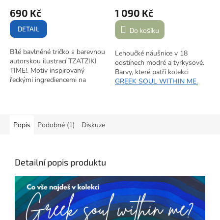
690 Kč
1 090 Kč
DETAIL
Do košíku
Bílé bavlněné tričko s barevnou
Lehoučké náušnice v 18
autorskou ilustrací TZATZIKI
odstínech modré a tyrkysové.
TIME!. Motiv inspirovaný
Barvy, které patří kolekci
řeckými ingrediencemi na
GREEK SOUL WITHIN ME.
tzatziki – okurka, jogurt, citron,
Barvy moře, které si můžeš vzít
česnek a olivový olej.
Dámský
s sebou.
i pánský střih.
Popis
Podobné (1)
Diskuze
Detailní popis produktu