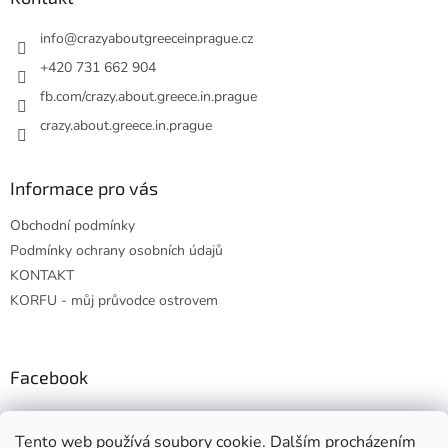
t
í
info
@
crazyaboutgreeceinprague.cz
+420 731 662 904
fb.com/crazy.about.greece.in.prague
crazy.about.greece.in.prague
Informace pro vás
Obchodní podmínky
Podmínky ochrany osobních údajů
KONTAKT
KORFU - můj průvodce ostrovem
Facebook
Tento web používá soubory cookie. Dalším procházením