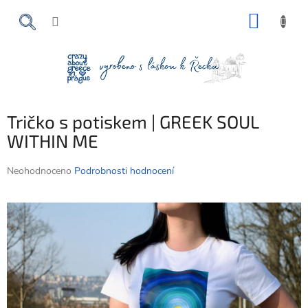
Přejít
NÁKUP
na
obsah
KOŠÍK
Tričko s potiskem | GREEK SOUL
WITHIN ME
Průměrné
Neohodnoceno
Podrobnosti hodnocení
hodnocení
produktu
je
0,0
z
5
hvězdiček.