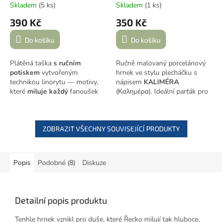
Skladem
(5 ks)
Skladem
(1 ks)
390 Kč
350 Kč
Do košíku
Do košíku
Plátěná taška
s ručním
Ručně malovaný porcelánový
potiskem
vytvořeným
hrnek ve stylu plecháčku s
technikou linorytu — motivy,
nápisem
KALIMÉRA
které
miluje
každý
fanoušek
(Καλημέρα). Ideální parťák pro
Řecka. Pečlivě potištěno
ranní kávu, která Tě na chvíli
barvami Speedball, tepelně
přenese do Řecka. Každý kus
zafixováno, opatřeno
vzniká ručně v mé dílně v
koženkovým štítkem s logem
ZOBRAZIT VŠECHNY SOUVISEJÍCÍ PRODUKTY
Praze.
značky.
Popis
Podobné (8)
Diskuze
Detailní popis produktu
Tenhle hrnek vznikl pro duše, které Řecko milují tak hluboce,