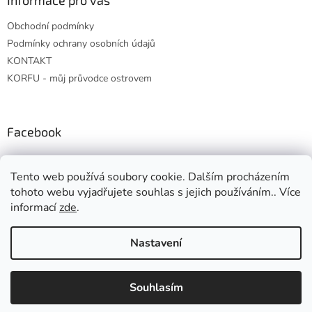
Informace pro vás
Obchodní podmínky
Podmínky ochrany osobních údajů
KONTAKT
KORFU - můj průvodce ostrovem
Facebook
Tento web používá soubory cookie. Dalším procházením
tohoto webu vyjadřujete souhlas s jejich používáním.. Více
informací
zde
.
Vytvořil Shoptet
Nastavení
Copyright 2026
crazy.about.greece.in.prague
. Všechna práva
Souhlasím
vyhrazena.