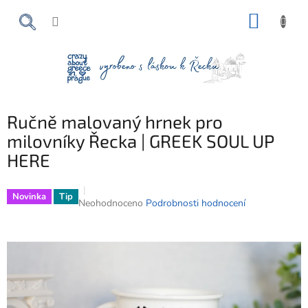
Přejít
NÁKUP
na
obsah
KOŠÍK
Ručně malovaný hrnek pro
milovníky Řecka | GREEK SOUL UP
HERE
Novinka
Tip
Průměrné
Neohodnoceno
Podrobnosti hodnocení
hodnocení
produktu
je
0,0
z
5
hvězdiček.