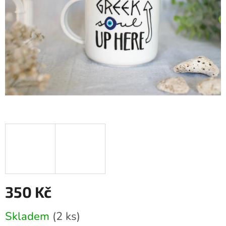
350 Kč
Měrná
Skladem
(2 ks)
cena: