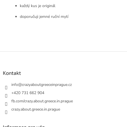
každý kus je originál
doporučuji jemné ruční mytí
Z
á
p
a
Kontakt
t
í
info
@
crazyaboutgreeceinprague.cz
+420 731 662 904
fb.com/crazy.about.greece.in.prague
crazy.about.greece.in.prague