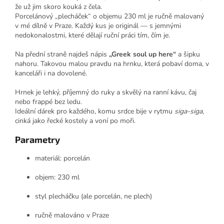
že už jim skoro kouká z čela.
Porcelánový „plecháček“ o objemu 230 ml je ručně malovaný
v mé dílně v Praze. Každý kus je originál — s jemnými
nedokonalostmi, které dělají ruční práci tím, čím je.
Na přední straně najdeš nápis
„Greek soul up here“
a šipku
nahoru. Takovou malou pravdu na hrnku, která pobaví doma, v
kanceláři i na dovolené.
Hrnek je lehký, příjemný do ruky a skvělý na ranní kávu, čaj
nebo frappé bez ledu.
Ideální dárek pro každého, komu srdce bije v rytmu
siga-siga
,
cinká jako řecké kostely a voní po moři.
Parametry
materiál: porcelán
objem: 230 ml
styl plecháčku (ale porcelán, ne plech)
ručně malováno v Praze