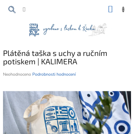
Přejít
NÁKUP
na
obsah
KOŠÍK
Plátěná taška s uchy a ručním
potiskem | KALIMERA
Průměrné
Neohodnoceno
Podrobnosti hodnocení
hodnocení
produktu
je
0,0
z
5
hvězdiček.