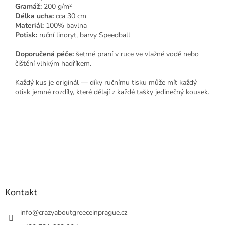
Gramáž:
200 g/m²
Délka ucha:
cca 30 cm
Materiál:
100% bavlna
Potisk:
ruční linoryt, barvy Speedball
Doporučená péče:
šetrné praní v ruce ve vlažné vodě nebo
čištění vlhkým hadříkem.
Každý kus je originál — díky ručnímu tisku může mít každý
otisk jemné rozdíly, které dělají z každé tašky jedinečný kousek.
Z
á
p
a
Kontakt
t
í
info
@
crazyaboutgreeceinprague.cz