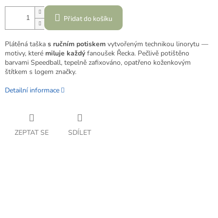
Přidat do košíku
Plátěná taška
s ručním potiskem
vytvořeným technikou linorytu —
motivy, které
miluje
každý
fanoušek Řecka. Pečlivě potištěno
barvami Speedball, tepelně zafixováno, opatřeno koženkovým
štítkem s logem značky.
Detailní informace
ZEPTAT SE
SDÍLET