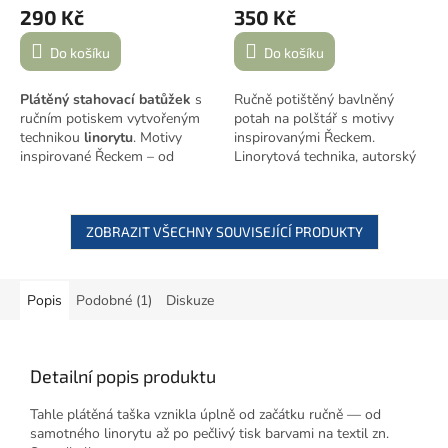
290 Kč
350 Kč
Do košíku
Do košíku
Plátěný stahovací batůžek
s
Ručně potištěný bavlněný
ručním potiskem vytvořeným
potah na polštář s motivy
technikou
linorytu
. Motivy
inspirovanými Řeckem.
inspirované Řeckem – od
Linorytová technika, autorský
rybiček až po nápis kalimera v
design, zapínání na zip. Rozměr
řečtině. Lehký, originální a
40×40 cm.
Pozor – jedná se
ideální parťák na každodenní
pouze o povlak, výplň není
nošení.
ZOBRAZIT VŠECHNY SOUVISEJÍCÍ PRODUKTY
součástí.
Popis
Podobné (1)
Diskuze
Detailní popis produktu
Tahle plátěná taška vznikla úplně od začátku ručně — od
samotného linorytu až po pečlivý tisk barvami na textil zn.