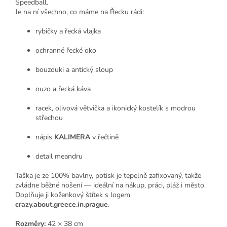
Speedball.
Je na ní všechno, co máme na Řecku rádi:
rybičky a řecká vlajka
ochranné řecké oko
bouzouki a antický sloup
ouzo a řecká káva
racek, olivová větvička a ikonický kostelík s modrou
střechou
nápis
KALIMERA
v řečtině
detail meandru
Taška je ze 100% bavlny, potisk je tepelně zafixovaný, takže
zvládne běžné nošení — ideální na nákup, práci, pláž i město.
Doplňuje ji koženkový štítek s logem
crazy.about.greece.in.prague
.
Rozměry:
42 × 38 cm