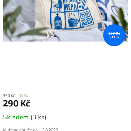
350 Kč
–17 %
350 Kč
–17 %
290 Kč
Měrná
Skladem
(3 ks)
cena:
Můžeme doručit do:
12.8.2026