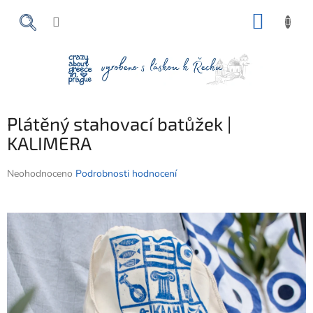
Přejít
NÁKUP
na
obsah
KOŠÍK
Plátěný stahovací batůžek |
KALIMERA
Průměrné
Neohodnoceno
Podrobnosti hodnocení
hodnocení
produktu
je
0,0
z
5
hvězdiček.