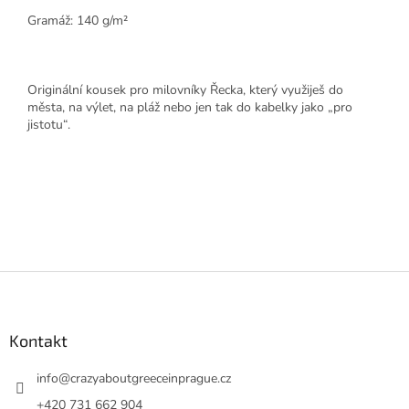
Gramáž: 140 g/m²
Originální kousek pro milovníky Řecka, který využiješ do
města, na výlet, na pláž nebo jen tak do kabelky jako „pro
jistotu“.
Z
á
p
a
Kontakt
t
í
info
@
crazyaboutgreeceinprague.cz
+420 731 662 904