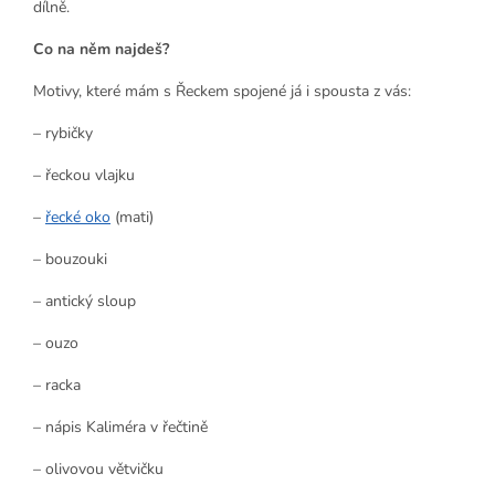
dílně.
Co na něm najdeš?
Motivy, které mám s Řeckem spojené já i spousta z vás:
– rybičky
– řeckou vlajku
–
řecké oko
(mati)
– bouzouki
– antický sloup
– ouzo
– racka
– nápis Kaliméra v řečtině
– olivovou větvičku