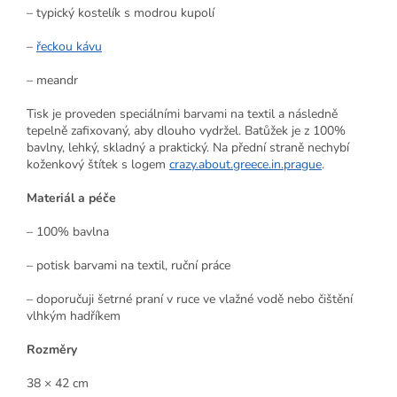
– typický kostelík s modrou kupolí
–
řeckou kávu
– meandr
Tisk je proveden speciálními barvami na textil a následně
tepelně zafixovaný, aby dlouho vydržel. Batůžek je z 100%
bavlny, lehký, skladný a praktický. Na přední straně nechybí
koženkový štítek s logem
crazy.about.greece.in.prague
.
Materiál a péče
– 100% bavlna
– potisk barvami na textil, ruční práce
– doporučuji šetrné praní v ruce ve vlažné vodě nebo čištění
vlhkým hadříkem
Rozměry
38 × 42 cm