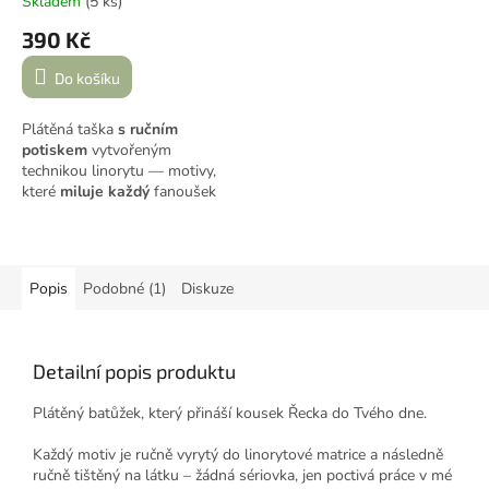
Skladem
(5 ks)
390 Kč
Do košíku
Plátěná taška
s ručním
potiskem
vytvořeným
technikou linorytu — motivy,
které
miluje
každý
fanoušek
Řecka. Pečlivě potištěno
barvami Speedball, tepelně
zafixováno, opatřeno
koženkovým štítkem s logem
Popis
Podobné (1)
Diskuze
značky.
Detailní popis produktu
Plátěný batůžek, který přináší kousek Řecka do Tvého dne.
Každý motiv je ručně vyrytý do linorytové matrice a následně
ručně tištěný na látku – žádná sériovka, jen poctivá práce v mé