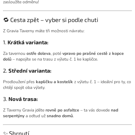
zasloužíte odměnu!
🔁 Cesta zpět – vyber si podle chuti
Z Gravia Taverny máte tři možnosti návratu:
1.
Krátká varianta:
Za tavernou
ostře doleva
, poté
vpravo po prašné cestě z kopce
dolů
– napojíte se na trasu z výletu č. 1 ke kapličce.
2.
Střední varianta:
Prodloužení přes
kapličku a kostelík
z výletu č. 1 – ideální pro ty, co
chtějí spojit oba výlety.
3.
Nová trasa:
Z Taverny Gravia jděte
rovně po asfaltce
– ta vás dovede
nad
serpentýny
a odtud už
snadno domů
.
✨ Shrnutí