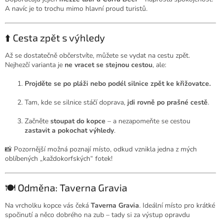
A navíc je to trochu mimo hlavní proud turistů.
⬆️ Cesta zpět s výhledy
Až se dostatečně občerstvíte, můžete se vydat na cestu zpět.
Nejhezčí varianta je
ne vracet se stejnou cestou
, ale:
Projděte se po pláži nebo podél silnice zpět ke křižovatce.
Tam, kde se silnice stáčí doprava,
jdi rovně po prašné cestě
.
Začněte
stoupat do kopce
– a nezapomeňte se cestou
zastavit a pokochat výhledy
.
📸 Pozornější možná poznají místo, odkud vznikla jedna z mých
oblíbených „každokorfských“ fotek!
🍽️ Odměna: Taverna Gravia
Na vrcholku kopce vás čeká
Taverna Gravia
. Ideální místo pro krátké
spočinutí a něco dobrého na zub – tady si za výstup opravdu