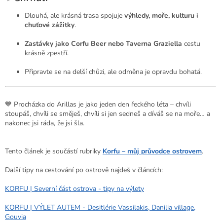
Dlouhá, ale krásná trasa spojuje
výhledy, moře, kulturu i
chuťové zážitky
.
Zastávky jako Corfu Beer nebo Taverna Graziella
cestu
krásně zpestří.
Připravte se na delší chůzi, ale odměna je opravdu bohatá.
💙 Procházka do Arillas je jako jeden den řeckého léta – chvíli
stoupáš, chvíli se směješ, chvíli si jen sedneš a díváš se na moře… a
nakonec jsi ráda, že jsi šla.
Tento článek je součástí rubriky
Korfu – můj průvodce ostrovem
.
Další tipy na cestování po ostrově najdeš v článcích:
KORFU | Severní část ostrova - tipy na výlety
KORFU | VÝLET AUTEM - Desitlérie Vassilakis, Danilia village,
Gouvia