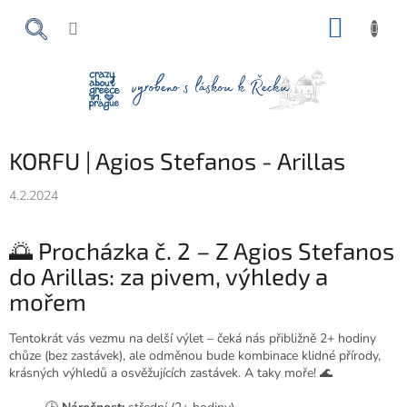
Přejít
NÁKUP
na
obsah
KOŠÍK
KORFU | Agios Stefanos - Arillas
4.2.2024
🌅 Procházka č. 2 – Z Agios Stefanos
do Arillas: za pivem, výhledy a
mořem
Tentokrát vás vezmu na delší výlet – čeká nás přibližně 2+ hodiny
chůze (bez zastávek), ale odměnou bude kombinace klidné přírody,
krásných výhledů a osvěžujících zastávek. A taky moře! 🌊