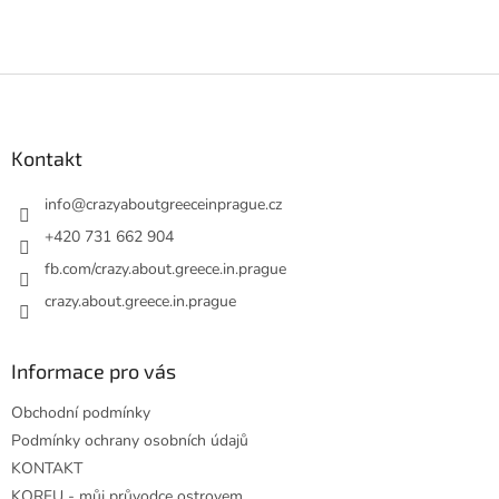
Z
á
p
a
Kontakt
t
í
info
@
crazyaboutgreeceinprague.cz
+420 731 662 904
fb.com/crazy.about.greece.in.prague
crazy.about.greece.in.prague
Informace pro vás
Obchodní podmínky
Podmínky ochrany osobních údajů
KONTAKT
KORFU - můj průvodce ostrovem