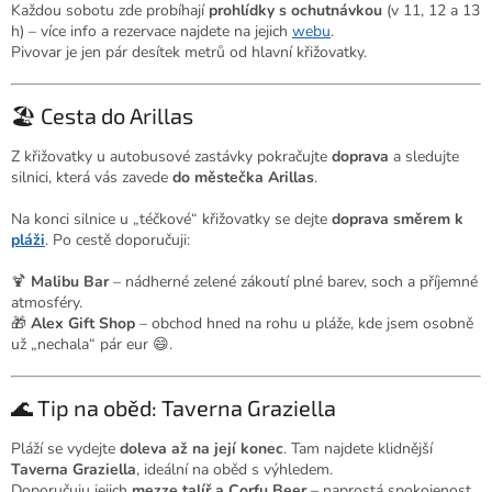
Každou sobotu zde probíhají
prohlídky s ochutnávkou
(v 11, 12 a 13
h) – více info a rezervace najdete na jejich
webu
.
Pivovar je jen pár desítek metrů od hlavní křižovatky.
🏖️ Cesta do Arillas
Z křižovatky u autobusové zastávky pokračujte
doprava
a sledujte
silnici, která vás zavede
do městečka Arillas
.
Na konci silnice u „téčkové“ křižovatky se dejte
doprava směrem k
pláži
. Po cestě doporučuji:
🍹
Malibu Bar
– nádherné zelené zákoutí plné barev, soch a příjemné
atmosféry.
🎁
Alex Gift Shop
– obchod hned na rohu u pláže, kde jsem osobně
už „nechala“ pár eur 😄.
🌊 Tip na oběd: Taverna Graziella
Pláží se vydejte
doleva až na její konec
. Tam najdete klidnější
Taverna Graziella
, ideální na oběd s výhledem.
Doporučuju jejich
mezze talíř a Corfu Beer
– naprostá spokojenost.