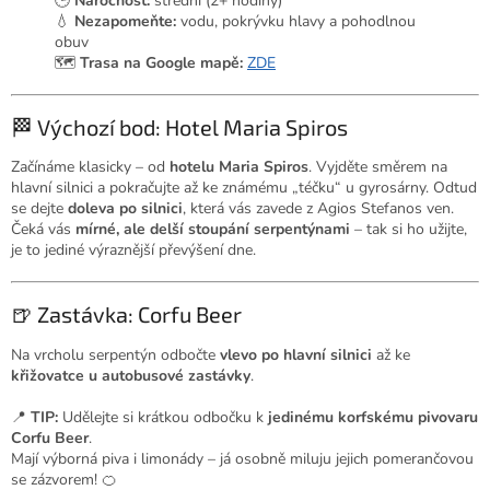
🕒
Náročnost:
střední (2+ hodiny)
💧
Nezapomeňte:
vodu, pokrývku hlavy a pohodlnou
obuv
🗺️
Trasa na Google mapě:
ZDE
🏁 Výchozí bod: Hotel Maria Spiros
Začínáme klasicky – od
hotelu Maria Spiros
. Vyjděte směrem na
hlavní silnici a pokračujte až ke známému „téčku“ u gyrosárny. Odtud
se dejte
doleva po silnici
, která vás zavede z Agios Stefanos ven.
Čeká vás
mírné, ale delší stoupání serpentýnami
– tak si ho užijte,
je to jediné výraznější převýšení dne.
🍺 Zastávka: Corfu Beer
Na vrcholu serpentýn odbočte
vlevo po hlavní silnici
až ke
křižovatce u autobusové zastávky
.
📍
TIP:
Udělejte si krátkou odbočku k
jedinému korfskému pivovaru
Corfu Beer
.
Mají výborná piva i limonády – já osobně miluju jejich pomerančovou
se zázvorem! 🍊