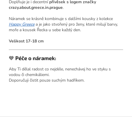
Doplňuje je i decentní
přívěsek s logem značky
crazy.about.greece.in.prague
.
Náramek se krásně kombinuje s dalšími kousky z kolekce
Happy Greece
a je jako stvořený pro ženy, které milují barvy,
moře a kousek Řecka u sebe každý den.
Velikost 17-18 cm
💙
Péče o náramek:
Aby Ti dělal radost co nejdéle, nenechávej ho ve styku s
vodou či chemikáliemi.
Doporučuji čistit pouze suchým hadříkem.
Z
á