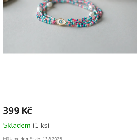
399 Kč
Měrná
Skladem
(1 ks)
cena:
Můžeme doručit do:
13.8.2026