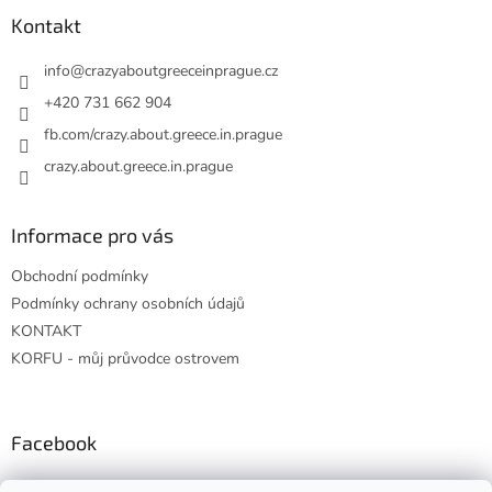
p
a
Kontakt
t
í
info
@
crazyaboutgreeceinprague.cz
+420 731 662 904
fb.com/crazy.about.greece.in.prague
crazy.about.greece.in.prague
Informace pro vás
Obchodní podmínky
Podmínky ochrany osobních údajů
KONTAKT
KORFU - můj průvodce ostrovem
Facebook