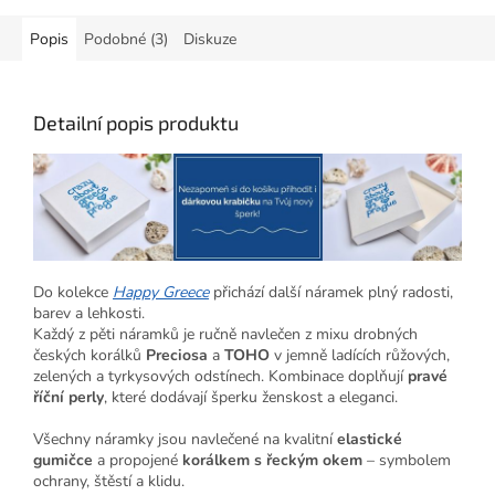
Popis
Podobné (3)
Diskuze
Detailní popis produktu
Do kolekce
Happy Greece
přichází další náramek plný radosti,
barev a lehkosti.
Každý z pěti náramků je ručně navlečen z mixu drobných
českých korálků
Preciosa
a
TOHO
v jemně ladících růžových,
zelených a tyrkysových odstínech. Kombinace doplňují
pravé
říční perly
, které dodávají šperku ženskost a eleganci.
Všechny náramky jsou navlečené na kvalitní
elastické
gumičce
a propojené
korálkem s řeckým okem
– symbolem
ochrany, štěstí a klidu.