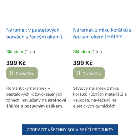
Náramek v pastelových
Náramek z mixu korálků s
barvách s řeckým okem |
řeckým okem | HAPPY
HAPPY GREECE
GREECE
Skladem
(1 ks)
Skladem
(1 ks)
399 Kč
399 Kč
Do košíku
Do košíku
Romantický náramek v
Stylový náramek z mixu
pastelových růžovo-zelených
korálků různých materiálů a
tónech, navlečený na
saténové
velikostí, navlečený na
šňůrce s posuvným uzlíkem
.
elastických gumičkách.
Doplněný o originální
přívěsek
Doplněný o
výrazný
s motivem řeckého oka
a
pozlacený přívěsek s
přívěsek s logem značky.
motivem řeckého oka
a
ZOBRAZIT VŠECHNY SOUVISEJÍCÍ PRODUKTY
přívěsek s logem značky.