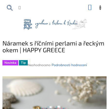
Přejít
NÁKUP
na
obsah
KOŠÍK
Náramek s říčními perlami a řeckým
okem | HAPPY GREECE
Novinka
Tip
Průměrné
Neohodnoceno
Podrobnosti hodnocení
hodnocení
produktu
je
0,0
z
5
hvězdiček.