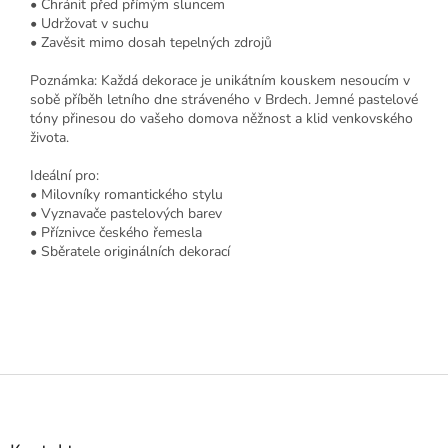
• Chránit před přímým sluncem
• Udržovat v suchu
• Zavěsit mimo dosah tepelných zdrojů
Poznámka: Každá dekorace je unikátním kouskem nesoucím v
sobě příběh letního dne stráveného v Brdech. Jemné pastelové
tóny přinesou do vašeho domova něžnost a klid venkovského
života.
Ideální pro:
• Milovníky romantického stylu
• Vyznavače pastelových barev
• Příznivce českého řemesla
• Sběratele originálních dekorací
Z
á
p