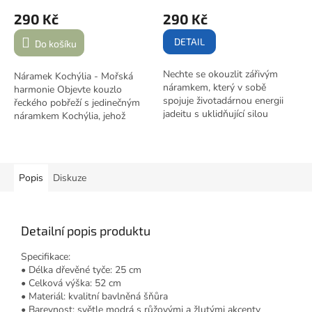
290 Kč
290 Kč
DETAIL
Do košíku
Nechte se okouzlit zářivým
Náramek Kochýlia - Mořská
náramkem, který v sobě
harmonie Objevte kouzlo
spojuje životadárnou energii
řeckého pobřeží s jedinečným
jadeitu s uklidňující silou
náramkem Kochýlia, jehož
howlitu. Tento výjimečný
název v řečtině znamená
šperk, ozdobený autentickým
"mušle". Tento půvabný šperk
korálkem s řeckými přáními
kombinuje vzácný apatit z
přímo z ostrova Korfu, přináší
Myanmaru s čistotou bílé lávy,
Popis
Diskuze
do vašeho života pozitivní
korunovaný autentickým
energii a požehnání.
přívěskem mušle s ochranným
řeckým okem z ostrova Korfu.
Detailní popis produktu
Specifikace:
• Délka dřevěné tyče: 25 cm
• Celková výška: 52 cm
• Materiál: kvalitní bavlněná šňůra
• Barevnost: světle modrá s růžovými a žlutými akcenty