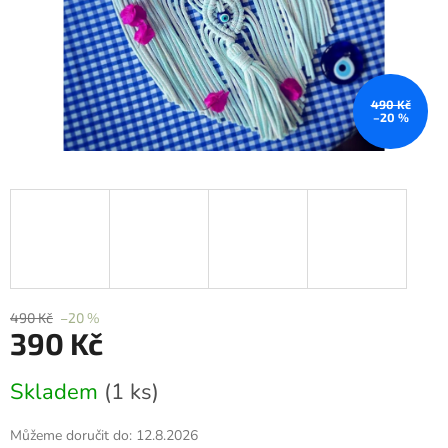
490 Kč
–20 %
490 Kč
–20 %
390 Kč
Měrná
Skladem
(1 ks)
cena:
Můžeme doručit do:
12.8.2026