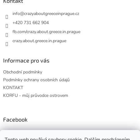
a
Kontakt
t
í
info
@
crazyaboutgreeceinprague.cz
+420 731 662 904
fb.com/crazy.about.greece.in.prague
crazy.about.greece.in.prague
Informace pro vás
Obchodní podmínky
Podmínky ochrany osobních údajů
KONTAKT
KORFU - můj průvodce ostrovem
Facebook
Tento web používá soubory cookie. Dalším procházením